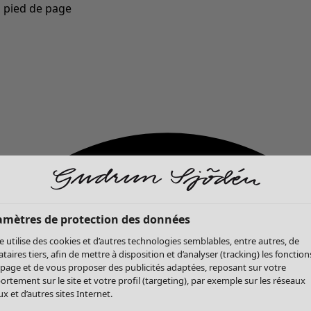
u pied de page
Nouveautés : la collection d'automne haute en couleur de Gudrun »
amètres de protection des données
te utilise des cookies et d’autres technologies semblables, entre autres, de
ataires tiers, afin de mettre à disposition et d’analyser (tracking) les fonction
 page et de vous proposer des publicités adaptées, reposant sur votre
rtement sur le site et votre profil (targeting), par exemple sur les réseaux
x et d’autres sites Internet.