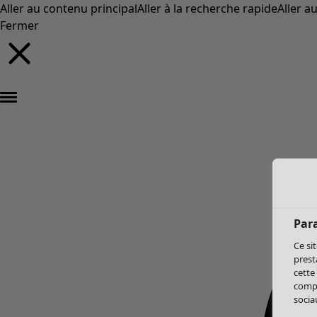
Aller au contenu principal
Aller à la recherche rapide
Aller a
Fermer
Par
Ce si
prest
cette
compo
sociau