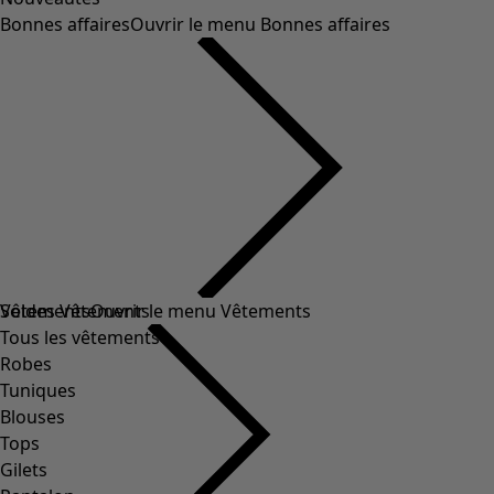
Bonnes affaires
Ouvrir le menu Bonnes affaires
Soldes Vêtements
Vêtements
Ouvrir le menu Vêtements
Tous les vêtements
Robes
Tuniques
Blouses
Tops
Gilets