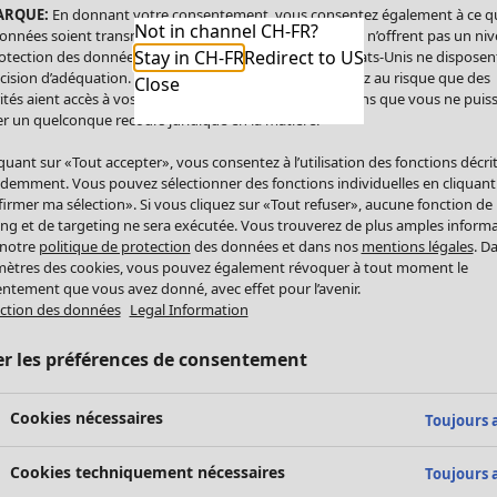
ARQUE:
En donnant votre consentement, vous consentez également à ce q
Not in channel CH-FR?
onnées soient transmises aux États-Unis. Les États-Unis n’offrent pas un ni
Stay in CH-FR
Redirect to US
otection des données comparable à celui de l’UE. Les États-Unis ne disposen
cision d’adéquation. Par conséquent, vous vous exposez au risque que des
Close
ités aient accès à vos données à caractère personnel sans que vous ne puiss
r un quelconque recours juridique en la matière.
iquant sur «Tout accepter», vous consentez à l’utilisation des fonctions décri
demment. Vous pouvez sélectionner des fonctions individuelles en cliquant
irmer ma sélection». Si vous cliquez sur «Tout refuser», aucune fonction de
ing et de targeting ne sera exécutée. Vous trouverez de plus amples inform
 notre
politique de protection
des données et dans nos
mentions légales
. D
ètres des cookies, vous pouvez également révoquer à tout moment le
ntement que vous avez donné, avec effet pour l’avenir.
ction des données
Legal Information
er les préférences de consentement
Cookies nécessaires
Toujours a
Cookies techniquement nécessaires
Toujours a