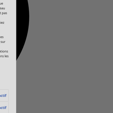
ue
veau
t pas
iez
tes
 sur
ations
ans les
ctif
ctif