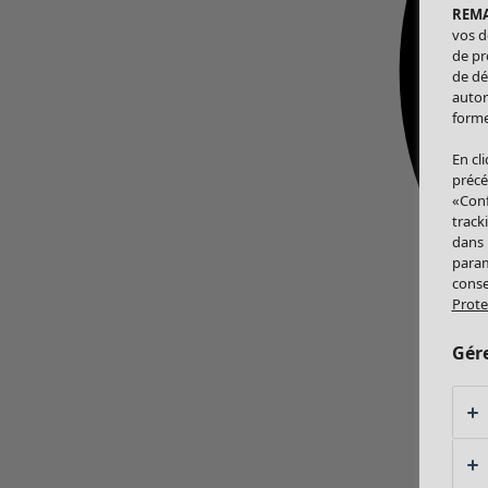
REM
vos d
de pr
de dé
autor
forme
En cl
précé
«Conf
track
dans
param
conse
Prote
Gér