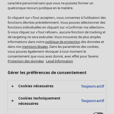
Pantalon
caractère personnel sans que vous ne puissiez former un
quelconque recours juridique en la matière.
Jupes
Manteaux & vestes
En cliquant sur «Tout accepter», vous consentez à l’utilisation des
Leggings et collants
fonctions décrites précédemment. Vous pouvez sélectionner des
Accessoires
fonctions individuelles en cliquant sur «Confirmer ma sélection».
Si vous cliquez sur «Tout refuser», aucune fonction de tracking et
Chaussures
de targeting ne sera exécutée. Vous trouverez de plus amples
Vêtements de bain
Soldes Mobilier
informations dans notre
politique de protection
des données et
Basics
Bonnes affaires déco
dans nos
mentions légales
. Dans les paramètres des cookies,
Décoration
vous pouvez également révoquer à tout moment le
consentement que vous avez donné, avec effet pour l’avenir.
Textiles
Protection des données
Legal Information
Tapis
Éponge
Gérer les préférences de consentement
Cookies nécessaires
Toujours actif
Cookies techniquement
Toujours actif
nécessaires