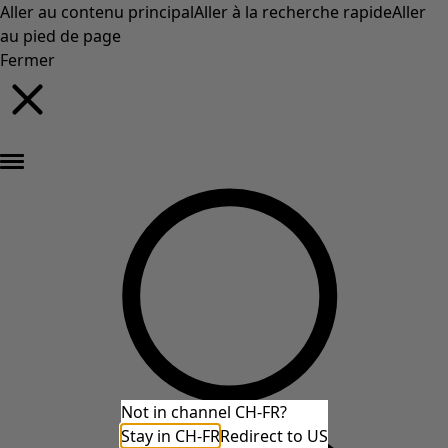
Aller au contenu principal
Aller à la recherche rapide
Aller
au pied de page
Fermer
Nouveautés : la collection d'automne haute en couleur de Gudrun »
Not in channel CH-FR?
Stay in CH-FR
Redirect to US