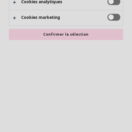
Cookies analytiques
Promos SOLDES
Les promos de Gudrun Sjödén
Cookies marketing
Nouvel arrivage
Bonnes affaires en soldes - jusqu'à -70
Confirmer la sélection