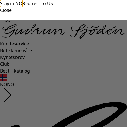
Stay in NO
Redirect to US
Close
Logg inn
Kundeservice
Butikkene våre
Nyhetsbrev
Club
Bestill katalog
NO
NO