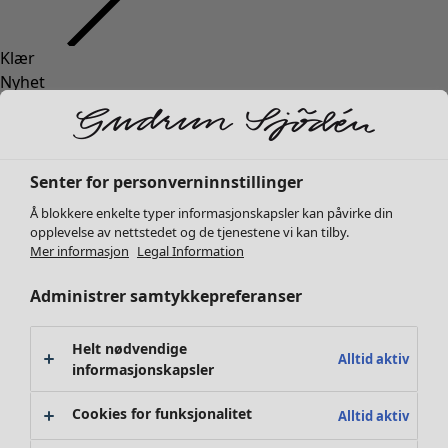
Klær
Interiør
Åpne meny Interiør
Nyhet
Alle klær
Kjoler
Tunikaer
Topper
Senter for personverninnstillinger
Skjorter & bluser
Å blokkere enkelte typer informasjonskapsler kan påvirke din
Strikkejakker
Interiør
Kampanjer
Åpne meny Kampanjer
opplevelse av nettstedet og de tjenestene vi kan tilby.
Strikkegensere
Mer informasjon
Legal Information
Nyhet
Vester
Alt interiør
Administrer samtykkepreferanser
Kåper & jakker
Gardiner
Bukser
Putetrekk
Skjørt
Tepper & matter
Helt nødvendige
Alltid aktiv
Sko
informasjonskapsler
Frotté
Kimonoer
Boker
Cookies for funksjonalitet
Alltid aktiv
Tidligere favoritter
Kampanjer
Alle kolleksjoner