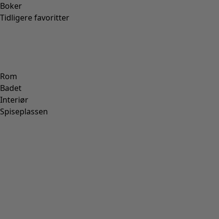
Vevd shorts «Bifrost» i lin
Wish list icon
Salgsfinale
:
395 kr
Pris
:
895 kr