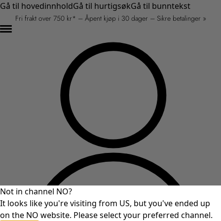
Gå til hovedinnhold
Gå til hurtigsøk
Gå til bunntekst
Fri frakt over 750 kr* – Åpent kjøp i 30 dager – Sikre betalinger »
Not in channel NO?
It looks like you're visiting from US, but you've ended up
on the NO website. Please select your preferred channel.