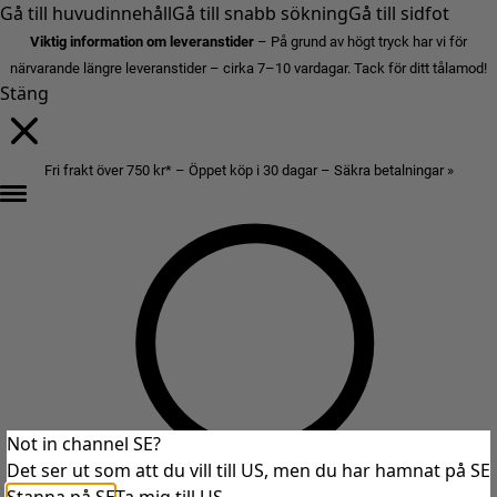
Gå till huvudinnehåll
Gå till snabb sökning
Gå till sidfot
Viktig information om leveranstider
– På grund av högt tryck har vi för
närvarande längre leveranstider – cirka 7–10 vardagar. Tack för ditt tålamod!
Stäng
Fri frakt över 750 kr* – Öppet köp i 30 dagar – Säkra betalningar »
Not in channel SE?
Det ser ut som att du vill till US, men du har hamnat på SE