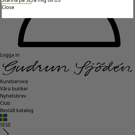
Stanna på SE
Ta mig till US
Close
Logga in
Kundservice
Våra butiker
Nyhetsbrev
Club
Beställ katalog
SE
SE