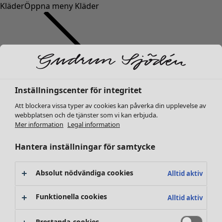
Kläder
Öppna meny Kläder
Inställningscenter för integritet
Kläder
Nyheter
Att blockera vissa typer av cookies kan påverka din upplevelse av
webbplatsen och de tjänster som vi kan erbjuda.
Alla kläder
Mer information
Legal information
Klänningar
Tunikor
Hantera inställningar för samtycke
Toppar
Skjortor & blusar
Absolut nödvändiga cookies
Alltid aktiv
Koftor
Stickade tröjor
Funktionella cookies
Alltid aktiv
Västar
Kappor & jackor
Prestanda-cookies