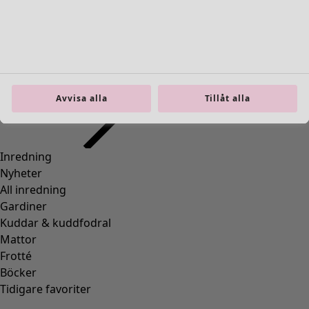
Inredning
Öppna meny Inredning
Avvisa alla
Tillåt alla
Inredning
Nyheter
All inredning
Gardiner
Kuddar & kuddfodral
Mattor
Frotté
Böcker
Tidigare favoriter