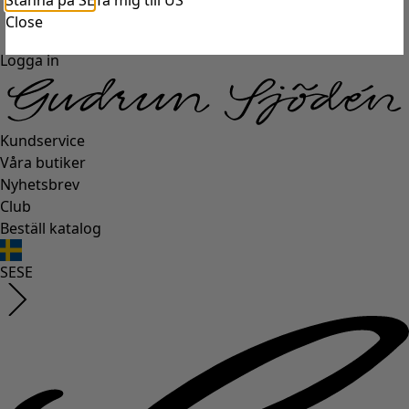
Stanna på SE
Ta mig till US
Close
Logga in
Kundservice
Våra butiker
Nyhetsbrev
Club
Beställ katalog
SE
SE