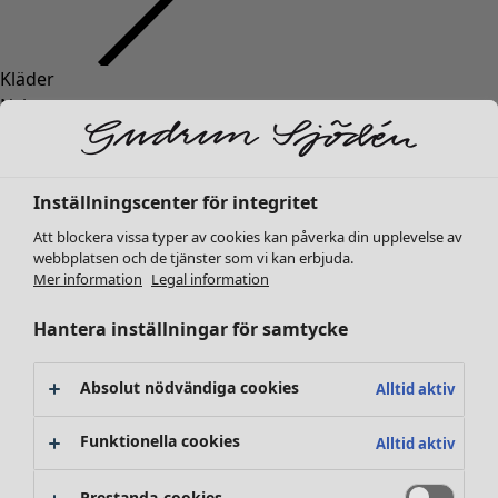
Kläder
Inredning
Öppna meny Inredning
Nyheter
Alla kläder
Klänningar
Tunikor
Inställningscenter för integritet
Toppar
Att blockera vissa typer av cookies kan påverka din upplevelse av
Skjortor & blusar
webbplatsen och de tjänster som vi kan erbjuda.
Koftor
Mer information
Legal information
Stickade tröjor
Inredning
Kampanjer
Öppna meny Kampanjer
Västar
Hantera inställningar för samtycke
Nyheter
Kappor & jackor
All inredning
Byxor
Gardiner
Absolut nödvändiga cookies
Alltid aktiv
Kjolar
Kuddar & kuddfodral
Skor
Mattor
Funktionella cookies
Alltid aktiv
Kimonos
Frotté
Böcker
Prestanda-cookies