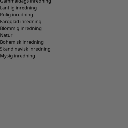
Blus "Flower meadow" i ekologisk bomull
Wish list icon
Finalrea
:
295 kr
Pris
:
695 kr
Färg
mörk natur
13