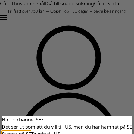
Gå till huvudinnehåll
Gå till snabb sökning
Gå till sidfot
Fri frakt över 750 kr* – Öppet köp i 30 dagar – Säkra betalningar »
Not in channel SE?
Det ser ut som att du vill till US, men du har hamnat på SE