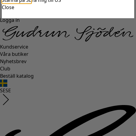
Stanna på SE
Ta mig till US
Close
Logga in
Kundservice
Våra butiker
Nyhetsbrev
Club
Beställ katalog
SE
SE