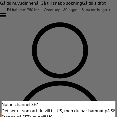
Gå till huvudinnehåll
Gå till snabb sökning
Gå till sidfot
Fri frakt över 750 kr* – Öppet köp i 30 dagar – Säkra betalningar »
Not in channel SE?
Det ser ut som att du vill till US, men du har hamnat på SE