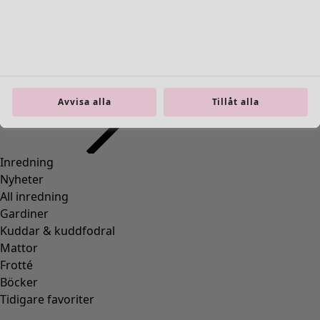
Inredning
Öppna meny Inredning
Avvisa alla
Tillåt alla
Inredning
Nyheter
All inredning
Gardiner
Kuddar & kuddfodral
Mattor
Frotté
Böcker
Tidigare favoriter