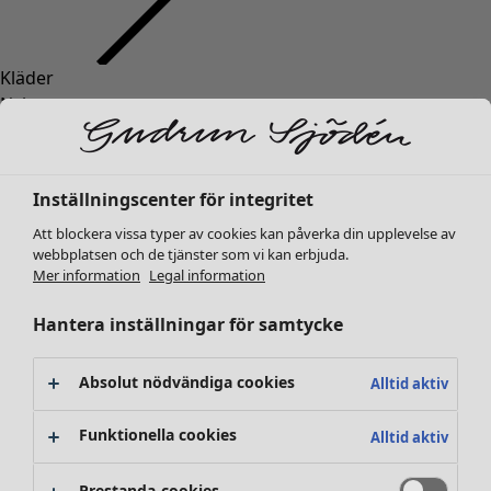
Kläder
Nyheter
Alla kläder
Klänningar
Tunikor
Inställningscenter för integritet
Toppar
Att blockera vissa typer av cookies kan påverka din upplevelse av
Skjortor & blusar
webbplatsen och de tjänster som vi kan erbjuda.
Koftor
Mer information
Legal information
Stickade tröjor
Västar
Hantera inställningar för samtycke
Kappor & jackor
Byxor
Absolut nödvändiga cookies
Alltid aktiv
Kjolar
Skor
Funktionella cookies
Alltid aktiv
Kimonos
Prestanda-cookies