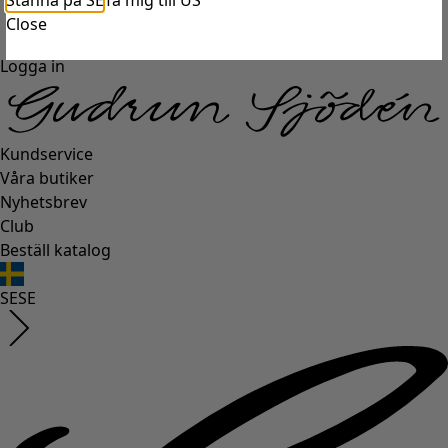
Stanna på SE
Ta mig till US
Close
Logga in
Kundservice
Våra butiker
Nyhetsbrev
Club
Beställ katalog
SE
SE