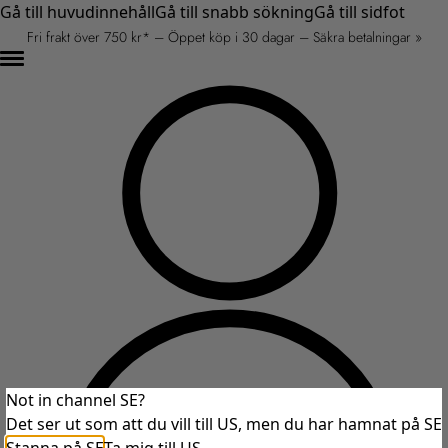
Gå till huvudinnehåll
Gå till snabb sökning
Gå till sidfot
Fri frakt över 750 kr* – Öppet köp i 30 dagar – Säkra betalningar »
Not in channel SE?
Det ser ut som att du vill till US, men du har hamnat på SE