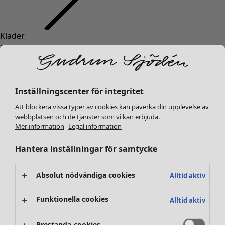
Kläder
Inredning
Öppna meny Inredning
Nyheter
Alla kläder
Klänningar
Tunikor
Inställningscenter för integritet
Toppar
Att blockera vissa typer av cookies kan påverka din upplevelse av
Skjortor & blusar
webbplatsen och de tjänster som vi kan erbjuda.
Koftor
Mer information
Legal information
Stickade tröjor
Inredning
Kampanjer
Öppna meny Kampanjer
Västar
Hantera inställningar för samtycke
Nyheter
Kappor & jackor
All inredning
Byxor
Gardiner
Absolut nödvändiga cookies
Alltid aktiv
Kjolar
Kuddar & kuddfodral
Skor
Mattor
Funktionella cookies
Alltid aktiv
Kimonos
Frotté
Böcker
Prestanda-cookies