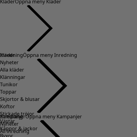
Kläder
Öppna meny Kläder
Kläder
Inredning
Öppna meny Inredning
Nyheter
Alla kläder
Klänningar
Tunikor
Toppar
Skjortor & blusar
Koftor
Stickade tröjor
Inredning
Kampanjer
Öppna meny Kampanjer
Västar
Nyheter
Kappor & jackor
All inredning
Byxor