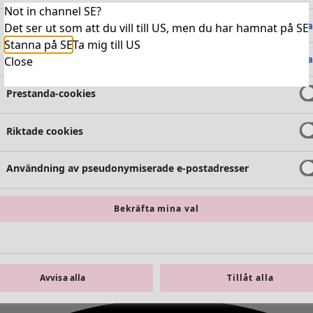
Not in channel SE?
Absolut nödvändiga cookies
Alltid 
Det ser ut som att du vill till US, men du har hamnat på SE
Stanna på SE
Ta mig till US
Funktionella cookies
Alltid 
Close
Prestanda-cookies
Riktade cookies
Användning av pseudonymiserade e-postadresser
Bekräfta mina val
Avvisa alla
Tillåt alla