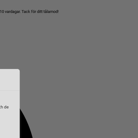
10 vardagar. Tack för ditt tålamod!
ch de