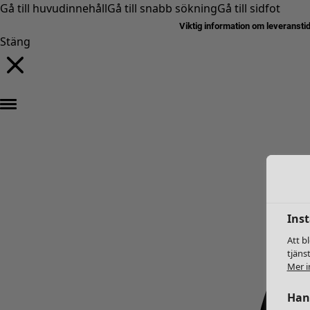
Gå till huvudinnehåll
Gå till snabb sökning
Gå till sidfot
Viktig information om leveransti
Stäng
Inst
Att b
tjäns
Mer i
Hant