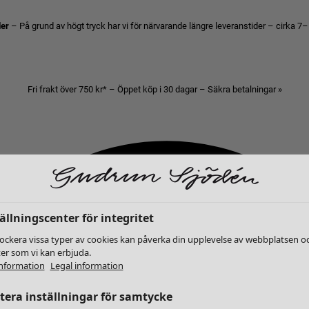
der
– På grund av högt tryck har vi för närvarande längre leveranstider – cirka 7–
Fri frakt över 750 kr* – Öppet köp i 30 dagar – Säkra betalningar »
ällningscenter för integritet
lockera vissa typer av cookies kan påverka din upplevelse av webbplatsen o
ter som vi kan erbjuda.
nformation
Legal information
era inställningar för samtycke