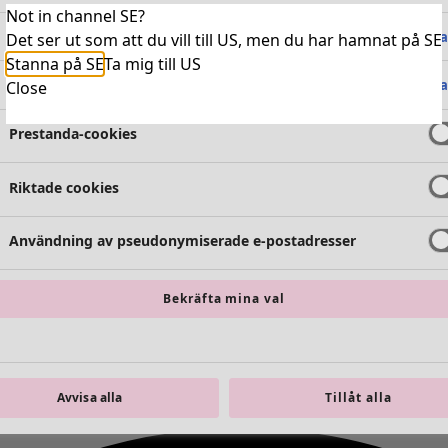
Not in channel SE?
Absolut nödvändiga cookies
Alltid 
Det ser ut som att du vill till US, men du har hamnat på SE
Stanna på SE
Ta mig till US
Funktionella cookies
Alltid 
Close
Prestanda-cookies
Riktade cookies
Användning av pseudonymiserade e-postadresser
Bekräfta mina val
Avvisa alla
Tillåt alla