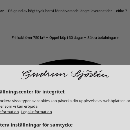
der
– På grund av högt tryck har vi för närvarande längre leveranstider – cirka 7–
Fri frakt över 750 kr* – Öppet köp i 30 dagar – Säkra betalningar »
ällningscenter för integritet
lockera vissa typer av cookies kan påverka din upplevelse av webbplatsen o
ter som vi kan erbjuda.
nformation
Legal information
era inställningar för samtycke