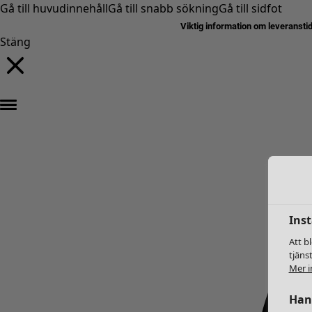
Gå till huvudinnehåll
Gå till snabb sökning
Gå till sidfot
Viktig information om leveransti
Stäng
Inst
Att b
tjäns
Mer i
Hant