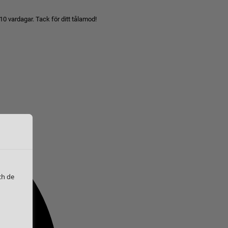
10 vardagar. Tack för ditt tålamod!
ch de