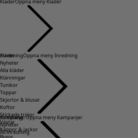
Kläder
Öppna meny Kläder
Kläder
Inredning
Öppna meny Inredning
Nyheter
Alla kläder
Klänningar
Tunikor
Toppar
Skjortor & blusar
Koftor
Stickade tröjor
Inredning
Kampanjer
Öppna meny Kampanjer
Västar
Nyheter
Kappor & jackor
All inredning
Byxor