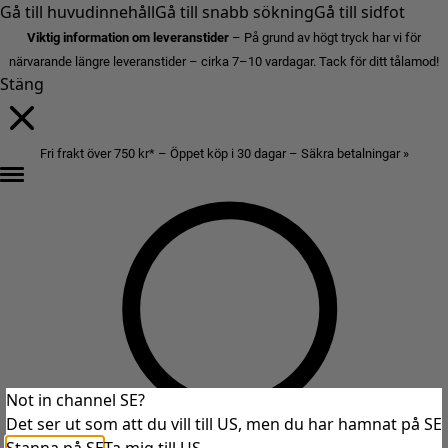
Gå till huvudinnehåll
Gå till snabb sökning
Gå till sidfot
Viktig information om leveranstider
– På grund av högt tryck har vi för
närvarande längre leveranstider – cirka 7–10 vardagar. Tack för ditt tålamod!
Stäng
Fri frakt över 750 kr* – Öppet köp i 30 dagar – Säkra betalningar »
Not in channel SE?
Det ser ut som att du vill till US, men du har hamnat på SE