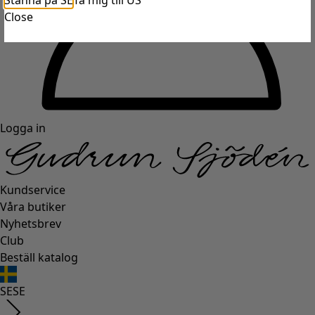
Stanna på SE
Ta mig till US
Close
Logga in
Kundservice
Våra butiker
Nyhetsbrev
Club
Beställ katalog
SE
SE