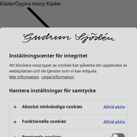
Kläder
Öppna meny Kläder
Inställningscenter för integritet
Kläder
Nyheter
Att blockera vissa typer av cookies kan påverka din upplevelse av
webbplatsen och de tjänster som vi kan erbjuda.
Alla kläder
Mer information
Legal information
Klänningar
Tunikor
Hantera inställningar för samtycke
Toppar
Skjortor & blusar
Absolut nödvändiga cookies
Alltid aktiv
Koftor
Stickade tröjor
Funktionella cookies
Alltid aktiv
Västar
Kappor & jackor
Prestanda-cookies