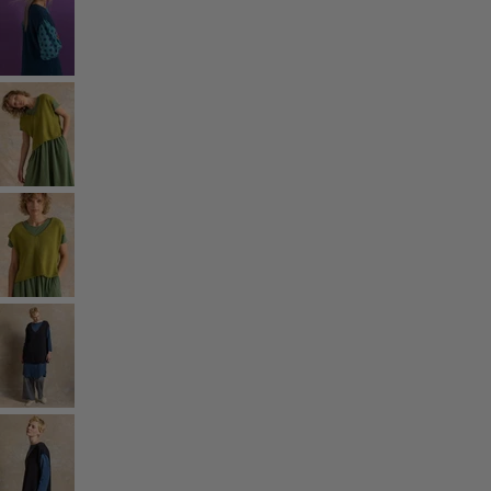
Gammaldags inredning
Lantlig inredning
Rolig inredning
Färgglad inredning
Blommig inredning
Natur
Bohemisk inredning
Skandinavisk inredning
Mysig inredning