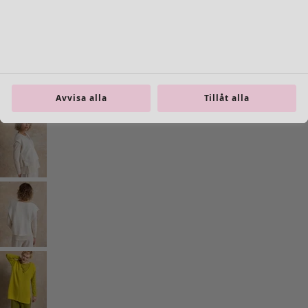
Inredning
Öppna meny Inredning
Avvisa alla
Tillåt alla
Inredning
Nyheter
All inredning
Gardiner
Kuddar & kuddfodral
Mattor
Frotté
Böcker
Tidigare favoriter