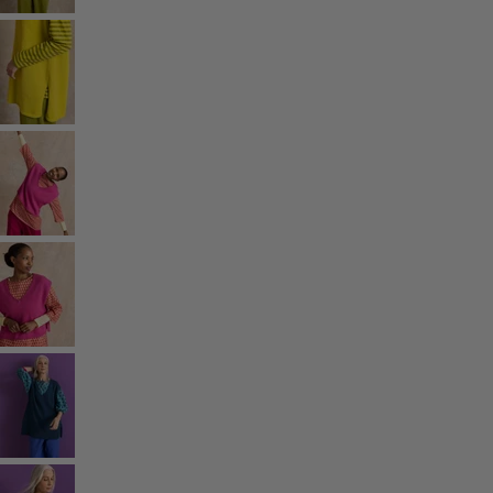
Rum
Badrum
Vardagsrum
Kök & matplats
Shoppa stilen
Klassisk och allmoge inredning