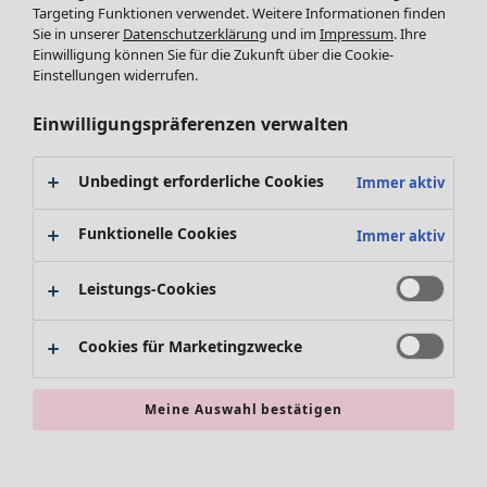
Leggings /Strumpfhosen
Kleider
Targeting Funktionen verwendet. Weitere Informationen finden
Sie in unserer
Datenschutzerklärung
und im
Impressum
. Ihre
Accessoires
Tuniken
Einwilligung können Sie für die Zukunft über die Cookie-
Schuhe
Pullover
Einstellungen widerrufen.
Bademode
SALE Zuhause
Tops & Shirts
Basics
Alle anzeigen
Strickpullover
Einwilligungspräferenzen verwalten
Dekoration
Zuhause
Angebote
Menü öffnen Angebote
Westen
Textilien
Neuheiten
Hosen
Unbedingt erforderliche Cookies
Immer aktiv
Teppiche
Alle anzeigen
Blusen
Frottee
Kissen
Strickjacken
Funktionelle Cookies
Immer aktiv
Gardinen
Jacken & Mäntel
Teppiche
Röcke
Leistungs-Cookies
Frottee
Geschirr
Cookies für Marketingzwecke
Tischdecken & -läufer
Kollektionen
Dekoration & Accessoires
Alle anzeigen
Bücher
Premierenpreise
Meine Auswahl bestätigen
SALE Aktionen
Stoffe
Bestpreise
Suchen
Alles im Sale
Lieblinge aus früheren Kollektionen
Kauf-2-Preise
Neuheiten
Sale-Neuheiten
Räume