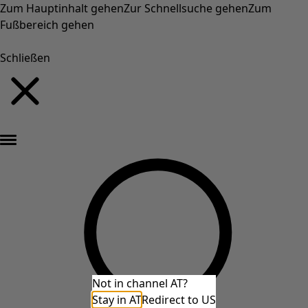
Zum Hauptinhalt gehen
Zur Schnellsuche gehen
Zum
Fußbereich gehen
Schließen
Neu eingetroffen: Gudruns farbenfrohe Herbstkollektion »
Not in channel AT?
Stay in AT
Redirect to US