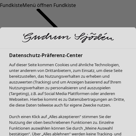
Fundkiste
Menü öffnen Fundkiste
Datenschutz-Präferenz-Center
Auf dieser Seite kommen Cookies und ähnliche Technologien,
SALE Mode
Mode
Menü öffnen Mode
unter anderem von Drittanbietern, zum Einsatz, um diese Seite
Alle anzeigen
bereitzustellen, das Nutzungsverhalten zu erheben und
Kleider
auszuwerten (Tracking) und um Anzeigen basierend auf Ihrem
Tuniken
Nutzungsverhalten zu personalisieren und auszuspielen
(Targeting), z.B. auf Social Media Plattformen oder anderen
Blusen
Webseiten. Hierbei kommt es zu Datenübertragungen an Dritte,
Pullover & Shirts
die diese Daten teilweise auch für eigene Zwecke nutzen.
Strickjacken
Hosen
Durch einen Klick auf „Alles akzeptieren“ stimmen Sie der
Mode
Zuhause
Menü öffnen Zuhause
Nutzung der oben beschriebenen Funktionen zu. Einzelne
Röcke
Neuheiten
Funktionen auswählen können Sie durch „Meine Auswahl
Jacken & Mäntel
Alle anzeigen
bestätigen“. Über „Alles ablehnen“ werden keine Tracking- und