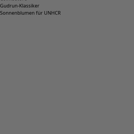
Fundkiste
:
49,00 €
Preis
:
99,00 €
Farbe
schwarz
99