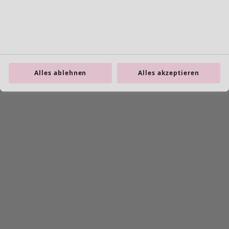
Alles ablehnen
Alles akzeptieren
product.expandtoslider
+
1