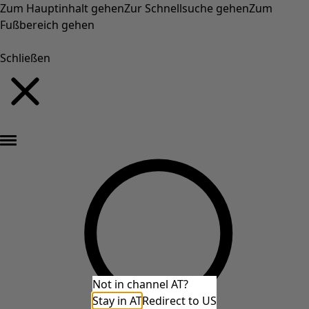
Zum Hauptinhalt gehen
Zur Schnellsuche gehen
Zum
Fußbereich gehen
Schließen
Neu eingetroffen: Gudruns farbenfrohe Herbstkollektion »
Not in channel AT?
Stay in AT
Redirect to US