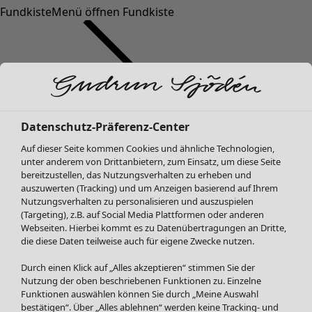
Fundkiste
Menü öffnen Fundkiste
Datenschutz-Präferenz-Center
Auf dieser Seite kommen Cookies und ähnliche Technologien,
SALE Mode
Mode
Menü öffnen Mode
unter anderem von Drittanbietern, zum Einsatz, um diese Seite
Alle anzeigen
bereitzustellen, das Nutzungsverhalten zu erheben und
Kleider
auszuwerten (Tracking) und um Anzeigen basierend auf Ihrem
Tuniken
Nutzungsverhalten zu personalisieren und auszuspielen
(Targeting), z.B. auf Social Media Plattformen oder anderen
Blusen
Webseiten. Hierbei kommt es zu Datenübertragungen an Dritte,
Pullover & Shirts
die diese Daten teilweise auch für eigene Zwecke nutzen.
Strickjacken
Hosen
Durch einen Klick auf „Alles akzeptieren“ stimmen Sie der
Mode
Zuhause
Menü öffnen Zuhause
Nutzung der oben beschriebenen Funktionen zu. Einzelne
Röcke
Neuheiten
Funktionen auswählen können Sie durch „Meine Auswahl
Jacken & Mäntel
Alle anzeigen
bestätigen“. Über „Alles ablehnen“ werden keine Tracking- und