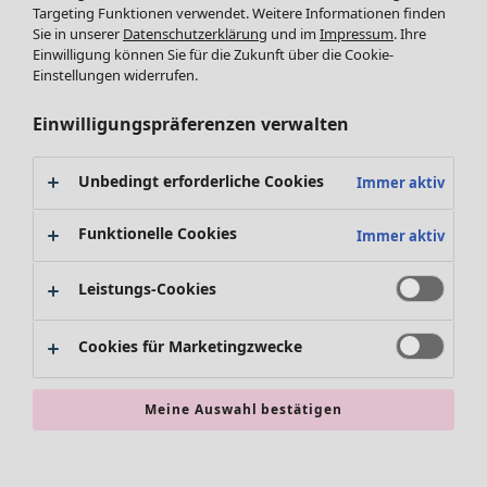
Leggings /Strumpfhosen
Kleider
Targeting Funktionen verwendet. Weitere Informationen finden
Sie in unserer
Datenschutzerklärung
und im
Impressum
. Ihre
Accessoires
Tuniken
Einwilligung können Sie für die Zukunft über die Cookie-
Schuhe
Pullover
Einstellungen widerrufen.
Bademode
SALE Zuhause
Tops & Shirts
Basics
Alle anzeigen
Strickpullover
Einwilligungspräferenzen verwalten
Dekoration
Zuhause
Angebote
Menü öffnen Angebote
Westen
Textilien
Neuheiten
Hosen
Unbedingt erforderliche Cookies
Immer aktiv
Teppiche
Alle anzeigen
Blusen
Frottee
Kissen
Strickjacken
Funktionelle Cookies
Immer aktiv
Gardinen
Jacken & Mäntel
Teppiche
Röcke
Leistungs-Cookies
Frottee
Geschirr
Cookies für Marketingzwecke
Tischdecken & -läufer
Kollektionen
Dekoration & Accessoires
Alle anzeigen
Bücher
Premierenpreise
Meine Auswahl bestätigen
SALE Aktionen
Stoffe
Bestpreise
Suchen
Alles im Sale
Lieblinge aus früheren Kollektionen
Kauf-2-Preise
Neuheiten
Sale-Neuheiten
Räume