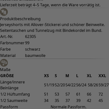
Lieferzeit beträgt 4–5 Tage, wenn die Ware vorrätig ist.
Produktbeschreibung
Jerseyshorts mit Allover-Stickerei und schöner Beinweite.
Seitentaschen und Tunnelzug mit Bindekordel im Bund.
Art.-Nr.
62305
Farbnummer
99
Farbe
schwarz
Material
baumwolle
Maße
GRÖßE
XS
S
M
L
XL
XXL
Länge/innere
51/19
52/20
54/22
56/24
58/26
59/27
Beinlänge
1/2 Hüftumfang
51
53
57
61
66
72
1/2 Saumweite
34
35
37
39
42
45
Passform
Normale Passform.