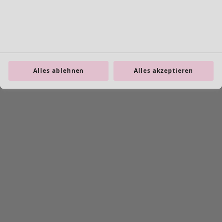
Leggings
Schmuck
Taschen
Schuhe
Alles ablehnen
Alles akzeptieren