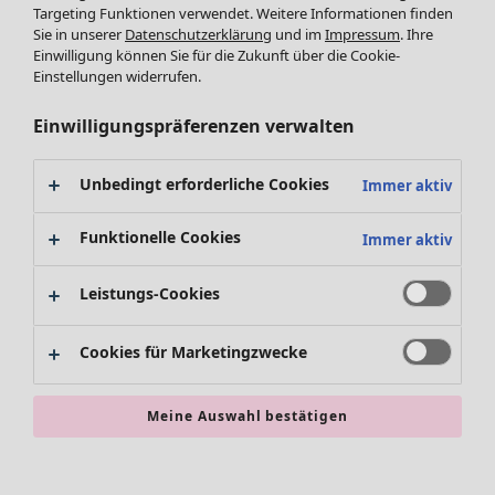
Leggings /Strumpfhosen
Targeting Funktionen verwendet. Weitere Informationen finden
Sie in unserer
Datenschutzerklärung
und im
Impressum
. Ihre
Accessoires
Einwilligung können Sie für die Zukunft über die Cookie-
Schuhe
Einstellungen widerrufen.
Bademode
SALE Zuhause
Basics
Alle anzeigen
Einwilligungspräferenzen verwalten
Dekoration
Textilien
Unbedingt erforderliche Cookies
Immer aktiv
Teppiche
Frottee
Funktionelle Cookies
Immer aktiv
Leistungs-Cookies
Cookies für Marketingzwecke
Meine Auswahl bestätigen
SALE Aktionen
Alles im Sale
Sale-Neuheiten