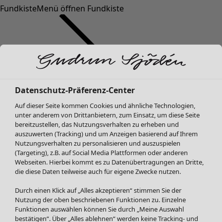
Fundkiste
Menü öffnen Fundkiste
Datenschutz-Präferenz-Center
Auf dieser Seite kommen Cookies und ähnliche Technologien,
SALE Mode
unter anderem von Drittanbietern, zum Einsatz, um diese Seite
Alle anzeigen
bereitzustellen, das Nutzungsverhalten zu erheben und
Kleider
auszuwerten (Tracking) und um Anzeigen basierend auf Ihrem
Tuniken
Nutzungsverhalten zu personalisieren und auszuspielen
(Targeting), z.B. auf Social Media Plattformen oder anderen
Blusen
Webseiten. Hierbei kommt es zu Datenübertragungen an Dritte,
Pullover & Shirts
die diese Daten teilweise auch für eigene Zwecke nutzen.
Strickjacken
Hosen
Durch einen Klick auf „Alles akzeptieren“ stimmen Sie der
Nutzung der oben beschriebenen Funktionen zu. Einzelne
Röcke
Funktionen auswählen können Sie durch „Meine Auswahl
Jacken & Mäntel
bestätigen“. Über „Alles ablehnen“ werden keine Tracking- und