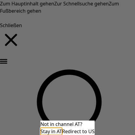
Zum Hauptinhalt gehen
Zur Schnellsuche gehen
Zum
Fußbereich gehen
Schließen
Neu eingetroffen: Gudruns farbenfrohe Herbstkollektion »
Not in channel AT?
Stay in AT
Redirect to US