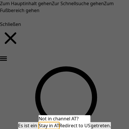
Zum Hauptinhalt gehen
Zur Schnellsuche gehen
Zum
Fußbereich gehen
Schließen
Neu eingetroffen: Gudruns farbenfrohe Herbstkollektion »
Not in channel AT?
Es ist ein unerwarteter Fehler aufgetreten.
Stay in AT
Redirect to US