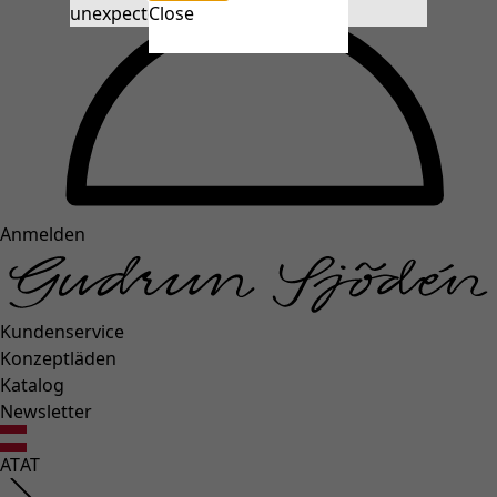
unexpectederror.buttontext
Close
Anmelden
Kundenservice
Konzeptläden
Katalog
Newsletter
AT
AT