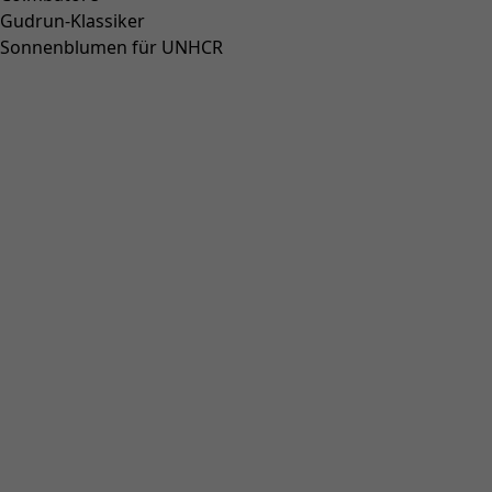
M
L
XL
Größentabelle
Größentabelle
In den Warenkorb
Vorrätig
5 EUR Versandkosten
Sie haben 14 Tage Rückgaberecht und können Ihre Ware
kostenlos umtauschen.
Lieferzeit beträgt 4–5 Tage, wenn die Ware vorrätig ist.
Produktbeschreibung
Besticktes Kleid mit diagonalen Stufen in unterschiedlichen
Musterbildern. Modell mit 3/4-Raglanärmeln und rundem
Ausschnitt.
Art.-Nr.
62724
Farbnummer
03