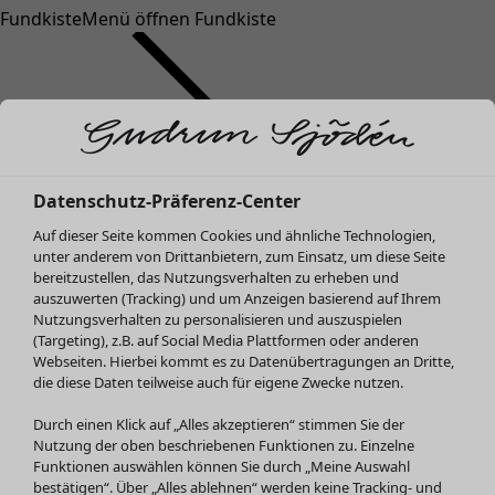
Fundkiste
Menü öffnen Fundkiste
Datenschutz-Präferenz-Center
Auf dieser Seite kommen Cookies und ähnliche Technologien,
SALE Mode
Mode
Menü öffnen Mode
unter anderem von Drittanbietern, zum Einsatz, um diese Seite
Alle anzeigen
bereitzustellen, das Nutzungsverhalten zu erheben und
Kleider
auszuwerten (Tracking) und um Anzeigen basierend auf Ihrem
Tuniken
Nutzungsverhalten zu personalisieren und auszuspielen
(Targeting), z.B. auf Social Media Plattformen oder anderen
Blusen
Webseiten. Hierbei kommt es zu Datenübertragungen an Dritte,
Pullover & Shirts
die diese Daten teilweise auch für eigene Zwecke nutzen.
Strickjacken
Hosen
Durch einen Klick auf „Alles akzeptieren“ stimmen Sie der
Mode
Zuhause
Menü öffnen Zuhause
Nutzung der oben beschriebenen Funktionen zu. Einzelne
Röcke
Neuheiten
Funktionen auswählen können Sie durch „Meine Auswahl
Jacken & Mäntel
Alle anzeigen
bestätigen“. Über „Alles ablehnen“ werden keine Tracking- und