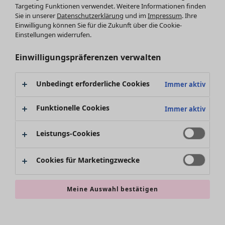
Leggings /Strumpfhosen
Kleider
Targeting Funktionen verwendet. Weitere Informationen finden
Sie in unserer
Datenschutzerklärung
und im
Impressum
. Ihre
Accessoires
Tuniken
Einwilligung können Sie für die Zukunft über die Cookie-
Schuhe
Pullover
Einstellungen widerrufen.
Bademode
SALE Zuhause
Tops & Shirts
Basics
Alle anzeigen
Strickpullover
Einwilligungspräferenzen verwalten
Dekoration
Zuhause
Angebote
Menü öffnen Angebote
Westen
Textilien
Neuheiten
Hosen
Unbedingt erforderliche Cookies
Immer aktiv
Teppiche
Alle anzeigen
Blusen
Frottee
Kissen
Strickjacken
Funktionelle Cookies
Immer aktiv
Gardinen
Jacken & Mäntel
Teppiche
Röcke
Leistungs-Cookies
Frottee
Geschirr
Cookies für Marketingzwecke
Tischdecken & -läufer
Kollektionen
Dekoration & Accessoires
Alle anzeigen
Bücher
Premierenpreise
Meine Auswahl bestätigen
SALE Aktionen
Stoffe
Bestpreise
Suchen
Alles im Sale
Lieblinge aus früheren Kollektionen
Kauf-2-Preise
Neuheiten
Sale-Neuheiten
Räume