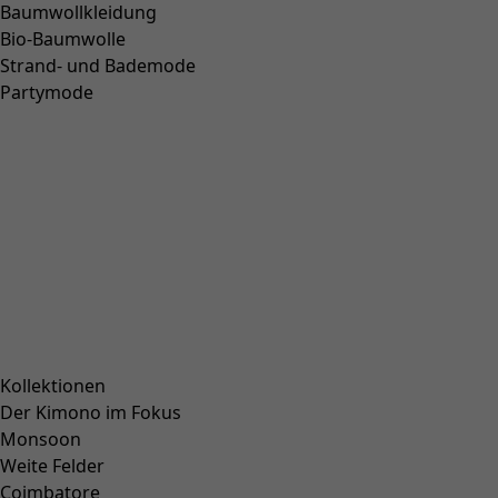
Webkleid „Duha“ aus Bio-Baumwolle
Wunschliste-Symbol
Fundkiste
:
59,00 €
Preis
:
159,00 €
Farbe
ungebleicht
03
Größe
S