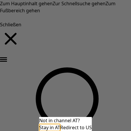
Zum Hauptinhalt gehen
Zur Schnellsuche gehen
Zum
Fußbereich gehen
Schließen
Neu eingetroffen: Gudruns farbenfrohe Herbstkollektion »
Not in channel AT?
Stay in AT
Redirect to US