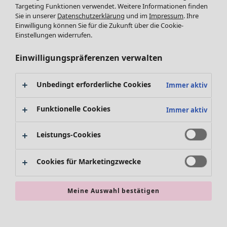
Leggings /Strumpfhosen
Targeting Funktionen verwendet. Weitere Informationen finden
Sie in unserer
Datenschutzerklärung
und im
Impressum
. Ihre
Accessoires
Einwilligung können Sie für die Zukunft über die Cookie-
Schuhe
Einstellungen widerrufen.
Bademode
SALE Zuhause
Basics
Alle anzeigen
Einwilligungspräferenzen verwalten
Dekoration
Textilien
Unbedingt erforderliche Cookies
Immer aktiv
Teppiche
Frottee
Funktionelle Cookies
Immer aktiv
Leistungs-Cookies
Cookies für Marketingzwecke
Meine Auswahl bestätigen
SALE Aktionen
Alles im Sale
Sale-Neuheiten