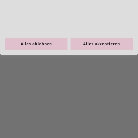
Leggings
Schmuck
Taschen
Schuhe
Alles ablehnen
Alles akzeptieren