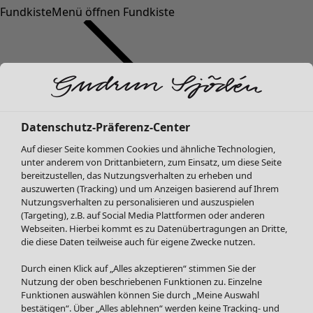
Fundkiste
Menü öffnen Fundkiste
Datenschutz-Präferenz-Center
Auf dieser Seite kommen Cookies und ähnliche Technologien,
SALE Mode
unter anderem von Drittanbietern, zum Einsatz, um diese Seite
Alle anzeigen
bereitzustellen, das Nutzungsverhalten zu erheben und
Kleider
auszuwerten (Tracking) und um Anzeigen basierend auf Ihrem
Tuniken
Nutzungsverhalten zu personalisieren und auszuspielen
(Targeting), z.B. auf Social Media Plattformen oder anderen
Blusen
Webseiten. Hierbei kommt es zu Datenübertragungen an Dritte,
Pullover & Shirts
die diese Daten teilweise auch für eigene Zwecke nutzen.
Strickjacken
Hosen
Durch einen Klick auf „Alles akzeptieren“ stimmen Sie der
Nutzung der oben beschriebenen Funktionen zu. Einzelne
Röcke
Funktionen auswählen können Sie durch „Meine Auswahl
Jacken & Mäntel
bestätigen“. Über „Alles ablehnen“ werden keine Tracking- und