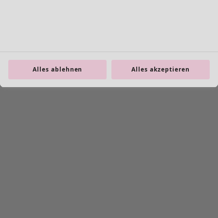
Leggings
Schmuck
Taschen
Schuhe
Alles ablehnen
Alles akzeptieren