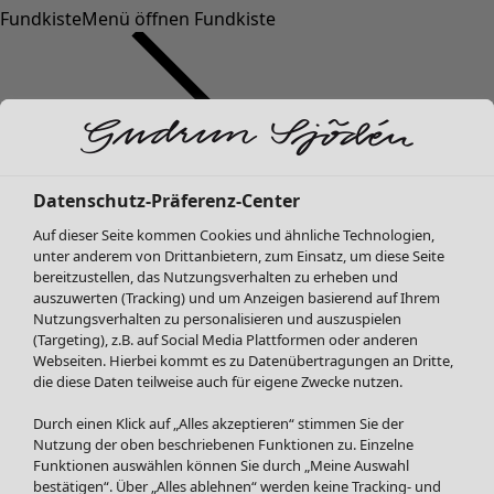
Fundkiste
Menü öffnen Fundkiste
Datenschutz-Präferenz-Center
Auf dieser Seite kommen Cookies und ähnliche Technologien,
SALE Mode
unter anderem von Drittanbietern, zum Einsatz, um diese Seite
Alle anzeigen
bereitzustellen, das Nutzungsverhalten zu erheben und
Kleider
auszuwerten (Tracking) und um Anzeigen basierend auf Ihrem
Tuniken
Nutzungsverhalten zu personalisieren und auszuspielen
(Targeting), z.B. auf Social Media Plattformen oder anderen
Blusen
Webseiten. Hierbei kommt es zu Datenübertragungen an Dritte,
Pullover & Shirts
die diese Daten teilweise auch für eigene Zwecke nutzen.
Strickjacken
Hosen
Durch einen Klick auf „Alles akzeptieren“ stimmen Sie der
Nutzung der oben beschriebenen Funktionen zu. Einzelne
Röcke
Funktionen auswählen können Sie durch „Meine Auswahl
Jacken & Mäntel
bestätigen“. Über „Alles ablehnen“ werden keine Tracking- und