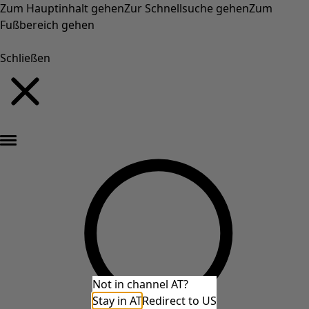
Zum Hauptinhalt gehen
Zur Schnellsuche gehen
Zum
Fußbereich gehen
Schließen
Neu eingetroffen: Gudruns farbenfrohe Herbstkollektion »
Not in channel AT?
Stay in AT
Redirect to US