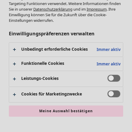
Leggings /Strumpfhosen
Targeting Funktionen verwendet. Weitere Informationen finden
Sie in unserer
Datenschutzerklärung
und im
Impressum
. Ihre
Accessoires
Einwilligung können Sie für die Zukunft über die Cookie-
Schuhe
Einstellungen widerrufen.
Bademode
SALE Zuhause
Basics
Alle anzeigen
Einwilligungspräferenzen verwalten
Dekoration
Textilien
Unbedingt erforderliche Cookies
Immer aktiv
Teppiche
Frottee
Funktionelle Cookies
Immer aktiv
Leistungs-Cookies
Cookies für Marketingzwecke
Meine Auswahl bestätigen
SALE Aktionen
Alles im Sale
Sale-Neuheiten