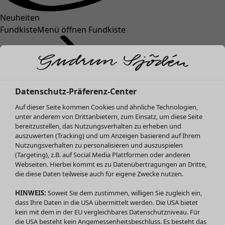
Neuheiten
Fundkiste
Menü öffnen Fundkiste
Datenschutz-Präferenz-Center
Auf dieser Seite kommen Cookies und ähnliche Technologien,
unter anderem von Drittanbietern, zum Einsatz, um diese Seite
bereitzustellen, das Nutzungsverhalten zu erheben und
SALE Mode
Mode
Menü öffnen Mode
auszuwerten (Tracking) und um Anzeigen basierend auf Ihrem
Alle anzeigen
Nutzungsverhalten zu personalisieren und auszuspielen
Kleider
(Targeting), z.B. auf Social Media Plattformen oder anderen
Webseiten. Hierbei kommt es zu Datenübertragungen an Dritte,
Tuniken
die diese Daten teilweise auch für eigene Zwecke nutzen.
Blusen
Pullover & Shirts
HINWEIS:
Soweit Sie dem zustimmen, willigen Sie zugleich ein,
Strickjacken
dass Ihre Daten in die USA übermittelt werden. Die USA bietet
kein mit dem in der EU vergleichbares Datenschutzniveau. Für
Hosen
Mode
Zuhause
Menü öffnen Zuhause
die USA besteht kein Angemessenheitsbeschluss. Es besteht das