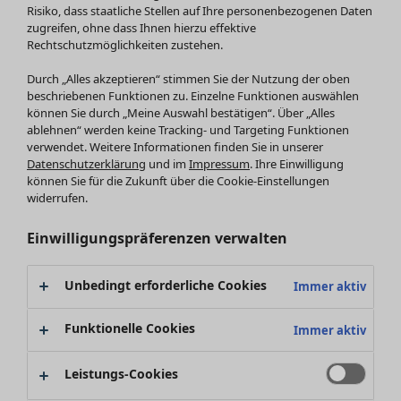
Röcke
Neuheiten
Risiko, dass staatliche Stellen auf Ihre personenbezogenen Daten
Jacken & Mäntel
Alle anzeigen
zugreifen, ohne dass Ihnen hierzu effektive
Leggings /Strumpfhosen
Rechtschutzmöglichkeiten zustehen.
Kleider
Accessoires
Tuniken
Durch „Alles akzeptieren“ stimmen Sie der Nutzung der oben
Schuhe
Pullover
beschriebenen Funktionen zu. Einzelne Funktionen auswählen
Bademode
SALE Zuhause
Tops & Shirts
können Sie durch „Meine Auswahl bestätigen“. Über „Alles
ablehnen“ werden keine Tracking- und Targeting Funktionen
Basics
Alle anzeigen
Strickpullover
verwendet. Weitere Informationen finden Sie in unserer
Dekoration
Zuhause
Angebote
Menü öffnen Angebote
Westen
Datenschutzerklärung
und im
Impressum
. Ihre Einwilligung
Textilien
Neuheiten
Hosen
können Sie für die Zukunft über die Cookie-Einstellungen
Frottee
Alle anzeigen
Blusen
widerrufen.
Kissen
Strickjacken
Einwilligungspräferenzen verwalten
Gardinen
Jacken & Mäntel
Teppiche
Röcke
Frottee
Unbedingt erforderliche Cookies
Immer aktiv
Geschirr
Tischdecken & -läufer
Funktionelle Cookies
Immer aktiv
Kollektionen
Dekoration & Accessoires
Alle anzeigen
Bücher
Leistungs-Cookies
Premierenpreise
SALE Aktionen
Stoffe
Bestpreise