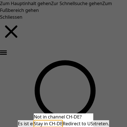
Zum Hauptinhalt gehen
Zur Schnellsuche gehen
Zum
Fußbereich gehen
Schliessen
Neu eingetroffen: Gudruns farbenfrohe Herbstkollektion »
Not in channel CH-DE?
Es ist ein unerwarteter Fehler aufgetreten.
Stay in CH-DE
Redirect to US