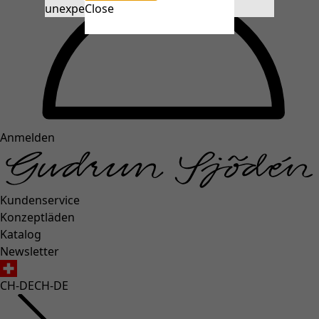
unexpectederror.buttontext
Close
Anmelden
Kundenservice
Konzeptläden
Katalog
Newsletter
CH-DE
CH-DE