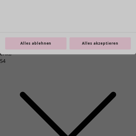
Schürzenkleid aus Bio-Baumwollgewebe
Wunschliste-Symbol
Fundkiste
:
CHF 44.00
Preis
:
CHF 129.00
Alles ablehnen
Alles akzeptieren
Farbe
erika
54