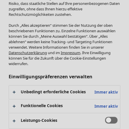
Röcke
Risiko, dass staatliche Stellen auf Ihre personenbezogenen Daten
Jacken & Mäntel
zugreifen, ohne dass Ihnen hierzu effektive
Leggings /Strumpfhosen
Rechtschutzmöglichkeiten zustehen.
Accessoires
Durch „Alles akzeptieren“ stimmen Sie der Nutzung der oben
Schuhe
beschriebenen Funktionen zu. Einzelne Funktionen auswählen
Bademode
SALE Zuhause
können Sie durch „Meine Auswahl bestätigen“. Über „Alles
ablehnen“ werden keine Tracking- und Targeting Funktionen
Basics
Alle anzeigen
verwendet. Weitere Informationen finden Sie in unserer
Dekoration
Datenschutzerklärung
und im
Impressum
. Ihre Einwilligung
Textilien
können Sie für die Zukunft über die Cookie-Einstellungen
Frottee
widerrufen.
Einwilligungspräferenzen verwalten
Unbedingt erforderliche Cookies
Immer aktiv
Funktionelle Cookies
Immer aktiv
Leistungs-Cookies
SALE Aktionen