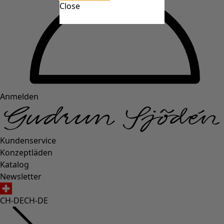
Close
Anmelden
Kundenservice
Konzeptläden
Katalog
Newsletter
CH-DE
CH-DE