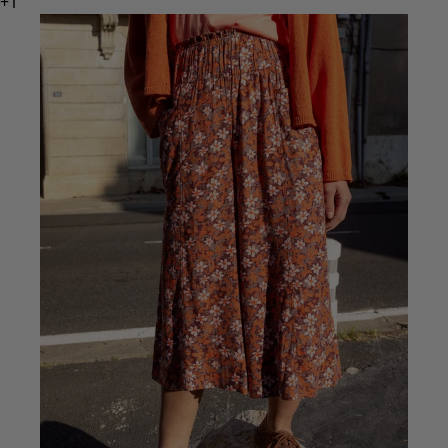
Basics
Alle Basics
Basic-Neuheiten
Kleider & Tuniken
Oberteile
Hosen & Leggings
Gewebtes
Jersey
Strick