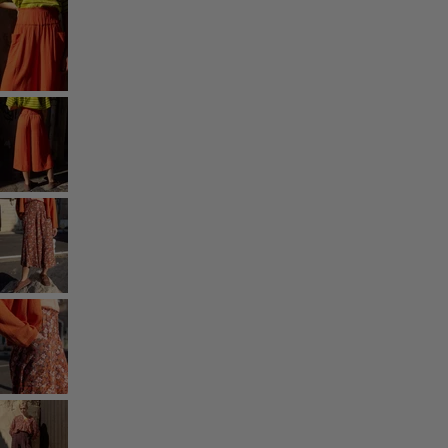
Styles-Mode
Leinenkleidung
Kleider im Hippie-Stil
Grosse Grössen
Blumenkleidung
Hippie-Mode
Skandinavische Mode
Lagenlook
Gestreifte Kleidung
Karierte Kleidung
Kleidung mit Punkten
Bio-Kleidung
Schwedische Mode
Jerseykleider
Design im Boho-Stil
Modestücke für kühle Abende
Gemusterte Kleidung
Baumwollkleidung
Bio-Baumwolle