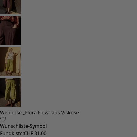
Strand- und Bademode
Partymode
Kollektionen
Der Kimono im Fokus
Monsoon
Weite Felder
Coimbatore
Gudrun-Klassiker