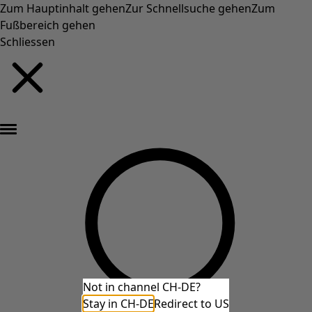
Zum Hauptinhalt gehen
Zur Schnellsuche gehen
Zum
Fußbereich gehen
Schliessen
Neu eingetroffen: Gudruns farbenfrohe Herbstkollektion »
Not in channel CH-DE?
Stay in CH-DE
Redirect to US