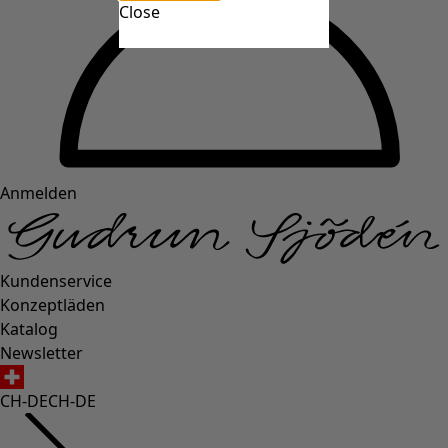
Close
Anmelden
Kundenservice
Konzeptläden
Katalog
Newsletter
CH-DE
CH-DE