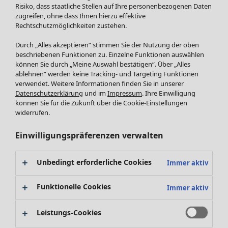
Röcke
Neuheiten
Risiko, dass staatliche Stellen auf Ihre personenbezogenen Daten
Jacken & Mäntel
Alle anzeigen
zugreifen, ohne dass Ihnen hierzu effektive
Leggings /Strumpfhosen
Rechtschutzmöglichkeiten zustehen.
Kleider
Accessoires
Tuniken
Durch „Alles akzeptieren“ stimmen Sie der Nutzung der oben
Schuhe
Pullover
beschriebenen Funktionen zu. Einzelne Funktionen auswählen
Bademode
SALE Zuhause
Tops & Shirts
können Sie durch „Meine Auswahl bestätigen“. Über „Alles
ablehnen“ werden keine Tracking- und Targeting Funktionen
Basics
Alle anzeigen
Strickpullover
verwendet. Weitere Informationen finden Sie in unserer
Dekoration
Zuhause
Angebote
Menü öffnen Angebote
Westen
Datenschutzerklärung
und im
Impressum
. Ihre Einwilligung
Textilien
Neuheiten
Hosen
können Sie für die Zukunft über die Cookie-Einstellungen
Frottee
Alle anzeigen
Blusen
widerrufen.
Kissen
Strickjacken
Einwilligungspräferenzen verwalten
Gardinen
Jacken & Mäntel
Teppiche
Röcke
Frottee
Unbedingt erforderliche Cookies
Immer aktiv
Geschirr
Tischdecken & -läufer
Funktionelle Cookies
Immer aktiv
Kollektionen
Dekoration & Accessoires
Alle anzeigen
Bücher
Leistungs-Cookies
Premierenpreise
SALE Aktionen
Stoffe
Bestpreise