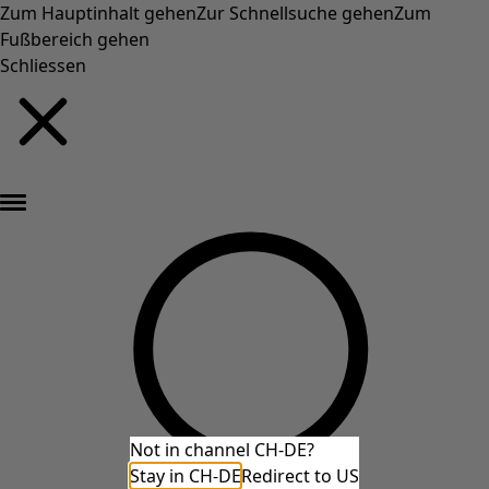
Zum Hauptinhalt gehen
Zur Schnellsuche gehen
Zum
Fußbereich gehen
Schliessen
Neu eingetroffen: Gudruns farbenfrohe Herbstkollektion »
Not in channel CH-DE?
Stay in CH-DE
Redirect to US