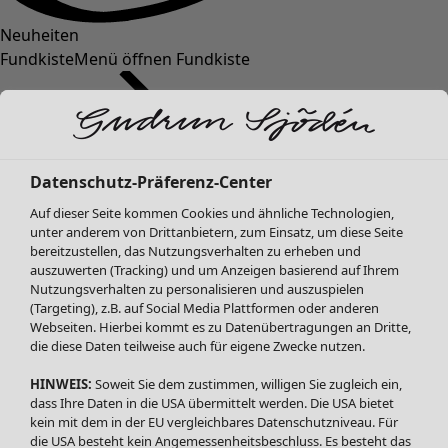
Neuheiten
Fundkiste
Menü öffnen Fundkiste
Datenschutz-Präferenz-Center
Auf dieser Seite kommen Cookies und ähnliche Technologien,
unter anderem von Drittanbietern, zum Einsatz, um diese Seite
bereitzustellen, das Nutzungsverhalten zu erheben und
SALE Mode
Mode
Menü öffnen Mode
auszuwerten (Tracking) und um Anzeigen basierend auf Ihrem
Alle anzeigen
Nutzungsverhalten zu personalisieren und auszuspielen
Kleider
(Targeting), z.B. auf Social Media Plattformen oder anderen
Webseiten. Hierbei kommt es zu Datenübertragungen an Dritte,
Tuniken
die diese Daten teilweise auch für eigene Zwecke nutzen.
Blusen
Pullover & Shirts
HINWEIS:
Soweit Sie dem zustimmen, willigen Sie zugleich ein,
Strickjacken
dass Ihre Daten in die USA übermittelt werden. Die USA bietet
kein mit dem in der EU vergleichbares Datenschutzniveau. Für
Hosen
Mode
Zuhause
Menü öffnen Zuhause
die USA besteht kein Angemessenheitsbeschluss. Es besteht das