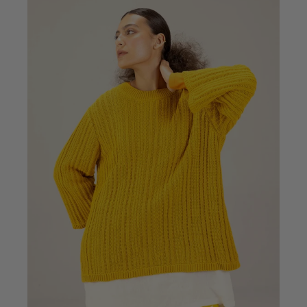
Basics
Alle Basics
Basic-Neuheiten
Kleider & Tuniken
Oberteile
Hosen & Leggings
Gewebtes
Jersey
Strick