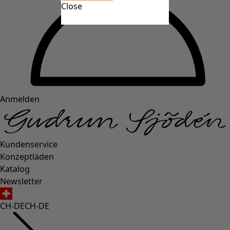
Close
Anmelden
Kundenservice
Konzeptläden
Katalog
Newsletter
CH-DE
CH-DE