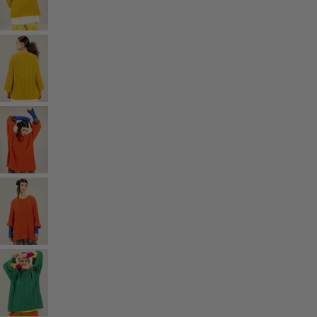
Styles-Mode
Leinenkleidung
Kleider im Hippie-Stil
Grosse Grössen
Blumenkleidung
Hippie-Mode
Skandinavische Mode
Lagenlook
Gestreifte Kleidung
Karierte Kleidung
Kleidung mit Punkten
Bio-Kleidung
Schwedische Mode
Jerseykleider
Design im Boho-Stil
Modestücke für kühle Abende
Gemusterte Kleidung
Baumwollkleidung
Bio-Baumwolle