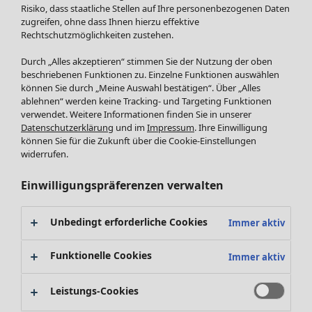
Röcke
Risiko, dass staatliche Stellen auf Ihre personenbezogenen Daten
Jacken & Mäntel
zugreifen, ohne dass Ihnen hierzu effektive
Leggings /Strumpfhosen
Rechtschutzmöglichkeiten zustehen.
Accessoires
Durch „Alles akzeptieren“ stimmen Sie der Nutzung der oben
Schuhe
beschriebenen Funktionen zu. Einzelne Funktionen auswählen
Bademode
SALE Zuhause
können Sie durch „Meine Auswahl bestätigen“. Über „Alles
ablehnen“ werden keine Tracking- und Targeting Funktionen
Basics
Alle anzeigen
verwendet. Weitere Informationen finden Sie in unserer
Dekoration
Datenschutzerklärung
und im
Impressum
. Ihre Einwilligung
Textilien
können Sie für die Zukunft über die Cookie-Einstellungen
Frottee
widerrufen.
Einwilligungspräferenzen verwalten
Unbedingt erforderliche Cookies
Immer aktiv
Funktionelle Cookies
Immer aktiv
Leistungs-Cookies
SALE Aktionen