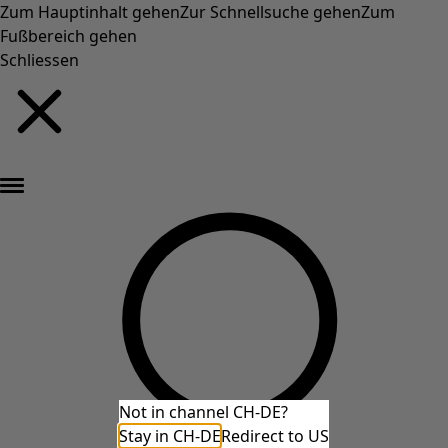
Zum Hauptinhalt gehen
Zur Schnellsuche gehen
Zum
Fußbereich gehen
Schliessen
Neu eingetroffen: Gudruns farbenfrohe Herbstkollektion »
Not in channel CH-DE?
Stay in CH-DE
Redirect to US