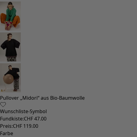
Strand- und Bademode
Partymode
Kollektionen
Der Kimono im Fokus
Monsoon
Weite Felder
Coimbatore
Gudrun-Klassiker