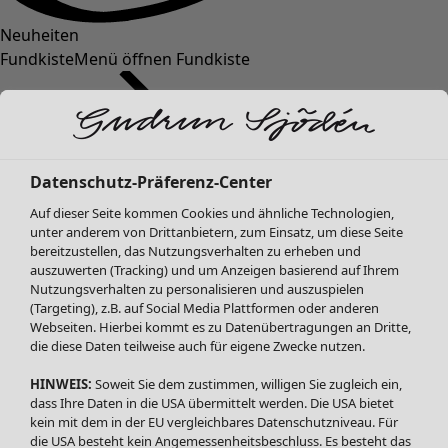
Neuheiten
Fundkiste
Menü öffnen Fundkiste
Datenschutz-Präferenz-Center
Auf dieser Seite kommen Cookies und ähnliche Technologien,
unter anderem von Drittanbietern, zum Einsatz, um diese Seite
bereitzustellen, das Nutzungsverhalten zu erheben und
SALE Mode
Mode
Menü öffnen Mode
auszuwerten (Tracking) und um Anzeigen basierend auf Ihrem
Alle anzeigen
Nutzungsverhalten zu personalisieren und auszuspielen
Kleider
(Targeting), z.B. auf Social Media Plattformen oder anderen
Webseiten. Hierbei kommt es zu Datenübertragungen an Dritte,
Tuniken
die diese Daten teilweise auch für eigene Zwecke nutzen.
Blusen
Pullover & Shirts
HINWEIS:
Soweit Sie dem zustimmen, willigen Sie zugleich ein,
Strickjacken
dass Ihre Daten in die USA übermittelt werden. Die USA bietet
kein mit dem in der EU vergleichbares Datenschutzniveau. Für
Hosen
Mode
Zuhause
Menü öffnen Zuhause
die USA besteht kein Angemessenheitsbeschluss. Es besteht das