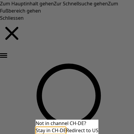
Zum Hauptinhalt gehen
Zur Schnellsuche gehen
Zum
Fußbereich gehen
Schliessen
Neu eingetroffen: Gudruns farbenfrohe Herbstkollektion »
Not in channel CH-DE?
Stay in CH-DE
Redirect to US