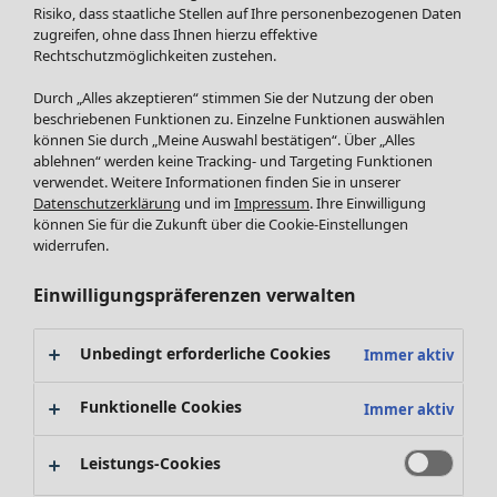
Röcke
Neuheiten
Risiko, dass staatliche Stellen auf Ihre personenbezogenen Daten
Jacken & Mäntel
Alle anzeigen
zugreifen, ohne dass Ihnen hierzu effektive
Leggings /Strumpfhosen
Rechtschutzmöglichkeiten zustehen.
Kleider
Accessoires
Tuniken
Durch „Alles akzeptieren“ stimmen Sie der Nutzung der oben
Schuhe
Pullover
beschriebenen Funktionen zu. Einzelne Funktionen auswählen
Bademode
SALE Zuhause
Tops & Shirts
können Sie durch „Meine Auswahl bestätigen“. Über „Alles
ablehnen“ werden keine Tracking- und Targeting Funktionen
Basics
Alle anzeigen
Strickpullover
verwendet. Weitere Informationen finden Sie in unserer
Dekoration
Zuhause
Angebote
Menü öffnen Angebote
Westen
Datenschutzerklärung
und im
Impressum
. Ihre Einwilligung
Textilien
Neuheiten
Hosen
können Sie für die Zukunft über die Cookie-Einstellungen
Frottee
Alle anzeigen
Blusen
widerrufen.
Kissen
Strickjacken
Einwilligungspräferenzen verwalten
Gardinen
Jacken & Mäntel
Teppiche
Röcke
Frottee
Unbedingt erforderliche Cookies
Immer aktiv
Geschirr
Tischdecken & -läufer
Funktionelle Cookies
Immer aktiv
Kollektionen
Dekoration & Accessoires
Alle anzeigen
Bücher
Leistungs-Cookies
Premierenpreise
SALE Aktionen
Stoffe
Bestpreise