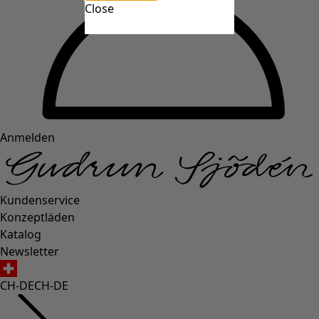
Close
Anmelden
Kundenservice
Konzeptläden
Katalog
Newsletter
CH-DE
CH-DE