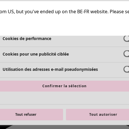
Cookies strictement nécessaires
Toujours a
g from US, but you've ended up on the BE-FR website. Please s
Cookies de fonctionnalité
Toujours a
Cookies de performance
Cookies pour une publicité ciblée
Utilisation des adresses e-mail pseudonymisées
Confirmer la sélection
Tout refuser
Tout autoriser