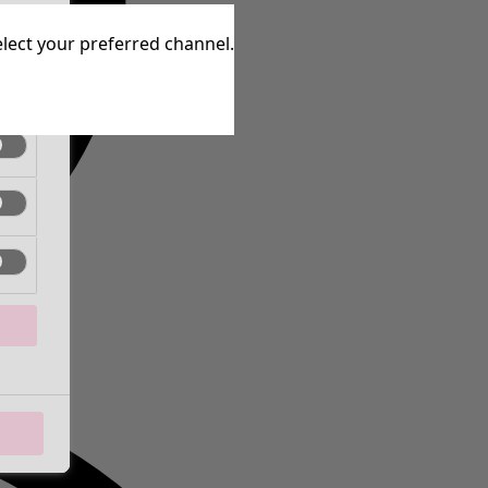
ctif
elect your preferred channel.
ctif