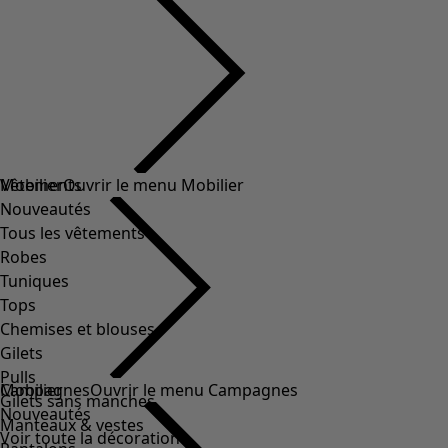
Vêtements
Mobilier
Ouvrir le menu Mobilier
Nouveautés
Tous les vêtements
Robes
Tuniques
Tops
Chemises et blouses
Gilets
Pulls
Mobilier
Campagnes
Ouvrir le menu Campagnes
Gilets sans manches
Nouveautés
Manteaux & vestes
Voir toute la décoration