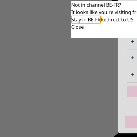
Not in channel BE-FR?
It looks like you're visitin
Stay in BE-FR
Redirect to US
Close