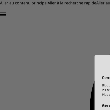
Aller au contenu principal
Aller à la recherche rapide
Aller a
Cent
Bloqu
les s
Plus 
Gér