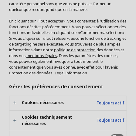
Pantalon
caractère personnel sans que vous ne puissiez former un
quelconque recours juridique en la matière.
Jupes
Manteaux & vestes
Vêtements
Maison
Ouvrir le menu Maison
En cliquant sur «Tout accepter», vous consentez à l’utilisation des
Leggings et collants
Nouveautés
fonctions décrites précédemment. Vous pouvez sélectionner des
Accessoires
fonctions individuelles en cliquant sur «Confirmer ma sélection».
Tous les vêtements
Si vous cliquez sur «Tout refuser», aucune fonction de tracking et
Chaussures
Robes
de targeting ne sera exécutée. Vous trouverez de plus amples
Vêtements de bain
Soldes Mobilier
Tuniques
informations dans notre
politique de protection
des données et
Basics
Bonnes affaires déco
dans nos
mentions légales
. Dans les paramètres des cookies,
Pulls
Décoration
vous pouvez également révoquer à tout moment le
Tops
consentement que vous avez donné, avec effet pour l’avenir.
Textiles
Pulls en tricot
Protection des données
Legal Information
Tapis
Gilets sans manches
Maison
Offres
Ouvrir le menu Offres
Éponge
Pantalons
Gérer les préférences de consentement
Nouveautés
Chemises et blouses
Voir toute la décoration
Gilets
Coussins
Cookies nécessaires
Toujours actif
Manteaux & vestes
Rideaux
Jupes
Tapis
Cookies techniquement
Toujours actif
Cartes cadeaux
Éponge
nécessaires
Céramique et verre