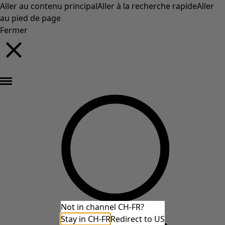
Aller au contenu principal
Aller à la recherche rapide
Aller
au pied de page
Fermer
Nouveautés : la collection d'automne haute en couleur de Gudrun »
Not in channel CH-FR?
Stay in CH-FR
Redirect to US