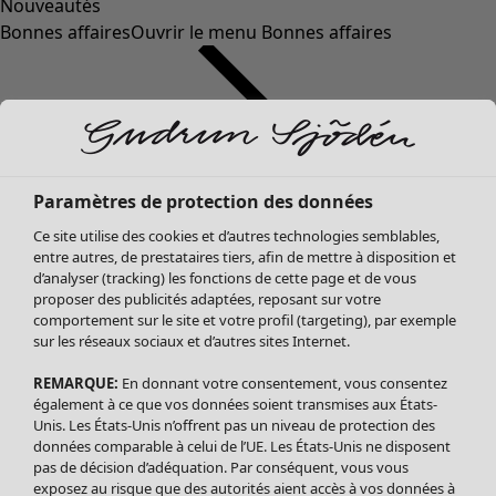
Nouveautés
Bonnes affaires
Ouvrir le menu Bonnes affaires
Paramètres de protection des données
Ce site utilise des cookies et d’autres technologies semblables,
entre autres, de prestataires tiers, afin de mettre à disposition et
d’analyser (tracking) les fonctions de cette page et de vous
proposer des publicités adaptées, reposant sur votre
Soldes Vêtements
Vêtements
Ouvrir le menu Vêtements
comportement sur le site et votre profil (targeting), par exemple
sur les réseaux sociaux et d’autres sites Internet.
Tous les vêtements
Robes
REMARQUE:
En donnant votre consentement, vous consentez
Tuniques
également à ce que vos données soient transmises aux États-
Blouses
Unis. Les États-Unis n’offrent pas un niveau de protection des
données comparable à celui de l’UE. Les États-Unis ne disposent
Tops
pas de décision d’adéquation. Par conséquent, vous vous
Gilets
exposez au risque que des autorités aient accès à vos données à