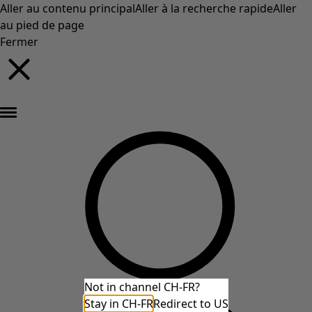
Aller au contenu principal
Aller à la recherche rapide
Aller
au pied de page
Fermer
Nouveautés : la collection d'automne haute en couleur de Gudrun »
Not in channel CH-FR?
Stay in CH-FR
Redirect to US