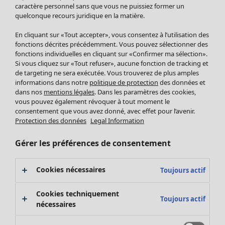
Pantalon
caractère personnel sans que vous ne puissiez former un
quelconque recours juridique en la matière.
Jupes
Manteaux & vestes
Vêtements
Maison
Ouvrir le menu Maison
En cliquant sur «Tout accepter», vous consentez à l’utilisation des
Leggings et collants
Nouveautés
fonctions décrites précédemment. Vous pouvez sélectionner des
Accessoires
fonctions individuelles en cliquant sur «Confirmer ma sélection».
Tous les vêtements
Si vous cliquez sur «Tout refuser», aucune fonction de tracking et
Chaussures
Robes
de targeting ne sera exécutée. Vous trouverez de plus amples
Vêtements de bain
Soldes Mobilier
Tuniques
informations dans notre
politique de protection
des données et
Basics
Bonnes affaires déco
dans nos
mentions légales
. Dans les paramètres des cookies,
Pulls
Décoration
vous pouvez également révoquer à tout moment le
Tops
consentement que vous avez donné, avec effet pour l’avenir.
Textiles
Pulls en tricot
Protection des données
Legal Information
Tapis
Gilets sans manches
Maison
Offres
Ouvrir le menu Offres
Éponge
Pantalons
Gérer les préférences de consentement
Nouveautés
Chemises et blouses
Voir toute la décoration
Gilets
Coussins
Cookies nécessaires
Toujours actif
Manteaux & vestes
Rideaux
Jupes
Tapis
Cookies techniquement
Toujours actif
Éponge
nécessaires
Céramique et verre