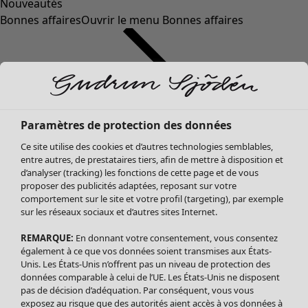
Nouveautés
Bonnes affaires
Ouvrir le menu Bonnes affaires
Paramètres de protection des données
Ce site utilise des cookies et d’autres technologies semblables,
entre autres, de prestataires tiers, afin de mettre à disposition et
d’analyser (tracking) les fonctions de cette page et de vous
proposer des publicités adaptées, reposant sur votre
Soldes Vêtements
Vêtements
Ouvrir le menu Vêtements
comportement sur le site et votre profil (targeting), par exemple
sur les réseaux sociaux et d’autres sites Internet.
Tous les vêtements
Robes
REMARQUE:
En donnant votre consentement, vous consentez
Tuniques
également à ce que vos données soient transmises aux États-
Blouses
Unis. Les États-Unis n’offrent pas un niveau de protection des
données comparable à celui de l’UE. Les États-Unis ne disposent
Tops
pas de décision d’adéquation. Par conséquent, vous vous
Gilets
exposez au risque que des autorités aient accès à vos données à