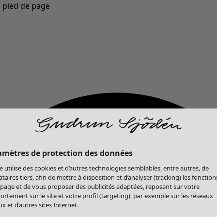
u pied de page
Nouveautés : la collection d'automne haute en couleur de Gudrun »
amètres de protection des données
te utilise des cookies et d’autres technologies semblables, entre autres, de
ataires tiers, afin de mettre à disposition et d’analyser (tracking) les fonction
 page et de vous proposer des publicités adaptées, reposant sur votre
rtement sur le site et votre profil (targeting), par exemple sur les réseaux
x et d’autres sites Internet.