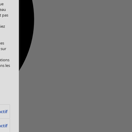
ue
veau
t pas
iez
tes
 sur
ations
ans les
ctif
ctif