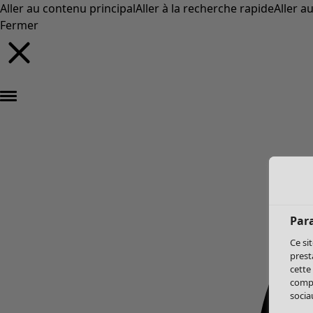
Aller au contenu principal
Aller à la recherche rapide
Aller a
Fermer
Par
Ce si
prest
cette
compo
sociau