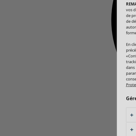
REM
vos d
de pr
de dé
autor
forme
En cl
précé
«Conf
track
dans
param
conse
Prote
Gér