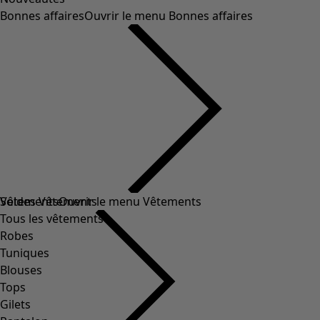
Bonnes affaires
Ouvrir le menu Bonnes affaires
Soldes Vêtements
Vêtements
Ouvrir le menu Vêtements
Tous les vêtements
Robes
Tuniques
Blouses
Tops
Gilets