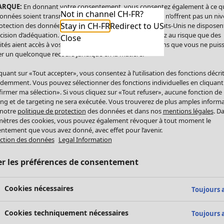
ARQUE:
En donnant votre consentement, vous consentez également à ce q
Not in channel CH-FR?
onnées soient transmises aux États-Unis. Les États-Unis n’offrent pas un ni
Stay in CH-FR
Redirect to US
otection des données comparable à celui de l’UE. Les États-Unis ne disposen
cision d’adéquation. Par conséquent, vous vous exposez au risque que des
Close
ités aient accès à vos données à caractère personnel sans que vous ne puiss
r un quelconque recours juridique en la matière.
iquant sur «Tout accepter», vous consentez à l’utilisation des fonctions décri
demment. Vous pouvez sélectionner des fonctions individuelles en cliquant
irmer ma sélection». Si vous cliquez sur «Tout refuser», aucune fonction de
ing et de targeting ne sera exécutée. Vous trouverez de plus amples inform
 notre
politique de protection
des données et dans nos
mentions légales
. D
ètres des cookies, vous pouvez également révoquer à tout moment le
ntement que vous avez donné, avec effet pour l’avenir.
ction des données
Legal Information
er les préférences de consentement
Cookies nécessaires
Toujours a
Cookies techniquement nécessaires
Toujours a