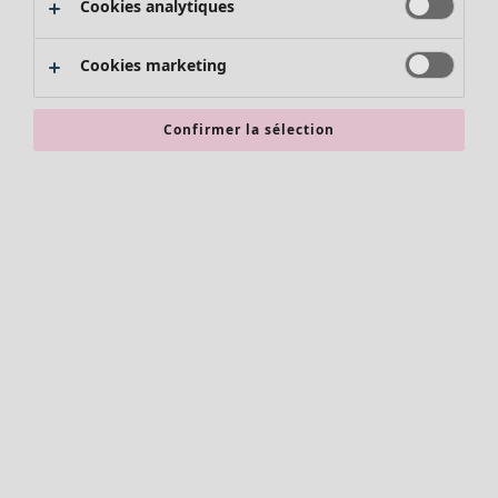
Cookies analytiques
Promos SOLDES
Les promos de Gudrun Sjödén
Cookies marketing
Nouvel arrivage
Bonnes affaires en soldes - jusqu'à -70
Confirmer la sélection