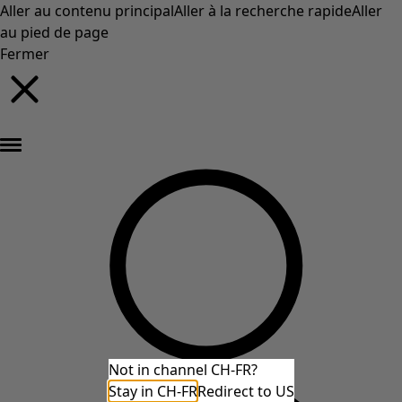
Aller au contenu principal
Aller à la recherche rapide
Aller
au pied de page
Fermer
Nouveautés : la collection d'automne haute en couleur de Gudrun »
Not in channel CH-FR?
Stay in CH-FR
Redirect to US