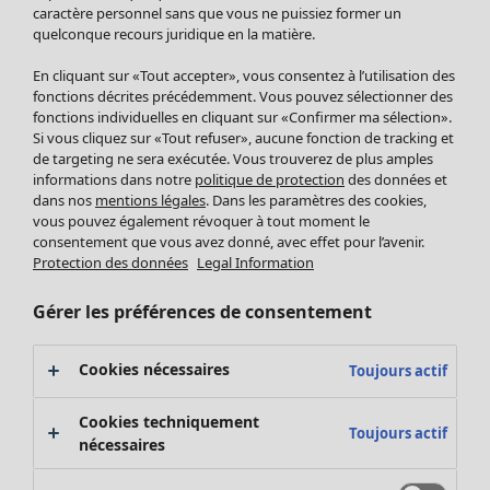
Pantalon
caractère personnel sans que vous ne puissiez former un
quelconque recours juridique en la matière.
Jupes
Manteaux & vestes
En cliquant sur «Tout accepter», vous consentez à l’utilisation des
Leggings et collants
fonctions décrites précédemment. Vous pouvez sélectionner des
Accessoires
fonctions individuelles en cliquant sur «Confirmer ma sélection».
Si vous cliquez sur «Tout refuser», aucune fonction de tracking et
Chaussures
de targeting ne sera exécutée. Vous trouverez de plus amples
Vêtements de bain
Soldes Mobilier
informations dans notre
politique de protection
des données et
Basics
Bonnes affaires déco
dans nos
mentions légales
. Dans les paramètres des cookies,
Décoration
vous pouvez également révoquer à tout moment le
consentement que vous avez donné, avec effet pour l’avenir.
Textiles
Protection des données
Legal Information
Tapis
Éponge
Gérer les préférences de consentement
Cookies nécessaires
Toujours actif
Cookies techniquement
Toujours actif
nécessaires