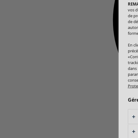
REM
vos d
de pr
de dé
autor
forme
En cl
précé
«Conf
track
dans
param
conse
Prote
Gér