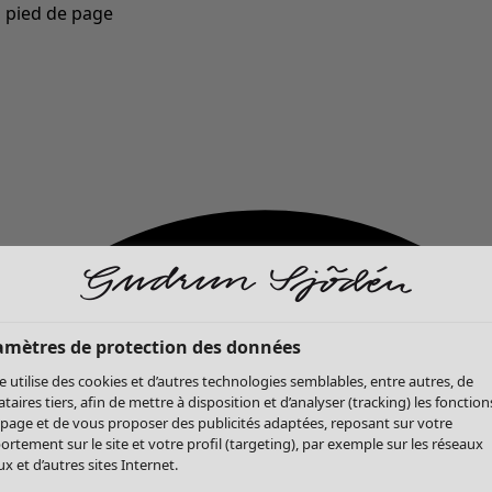
u pied de page
Nouveautés : la collection d'automne haute en couleur de Gudrun »
amètres de protection des données
te utilise des cookies et d’autres technologies semblables, entre autres, de
ataires tiers, afin de mettre à disposition et d’analyser (tracking) les fonction
 page et de vous proposer des publicités adaptées, reposant sur votre
rtement sur le site et votre profil (targeting), par exemple sur les réseaux
x et d’autres sites Internet.