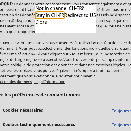
ARQUE:
En donnant votre consentement, vous consentez également à ce q
Not in channel CH-FR?
onnées soient transmises aux États-Unis. Les États-Unis n’offrent pas un ni
Stay in CH-FR
Redirect to US
otection des données comparable à celui de l’UE. Les États-Unis ne disposen
cision d’adéquation. Par conséquent, vous vous exposez au risque que des
Close
ités aient accès à vos données à caractère personnel sans que vous ne puiss
r un quelconque recours juridique en la matière.
iquant sur «Tout accepter», vous consentez à l’utilisation des fonctions décri
demment. Vous pouvez sélectionner des fonctions individuelles en cliquant
irmer ma sélection». Si vous cliquez sur «Tout refuser», aucune fonction de
ing et de targeting ne sera exécutée. Vous trouverez de plus amples inform
 notre
politique de protection
des données et dans nos
mentions légales
. D
ètres des cookies, vous pouvez également révoquer à tout moment le
ntement que vous avez donné, avec effet pour l’avenir.
ction des données
Legal Information
er les préférences de consentement
Cookies nécessaires
Toujours a
Cookies techniquement nécessaires
Toujours a