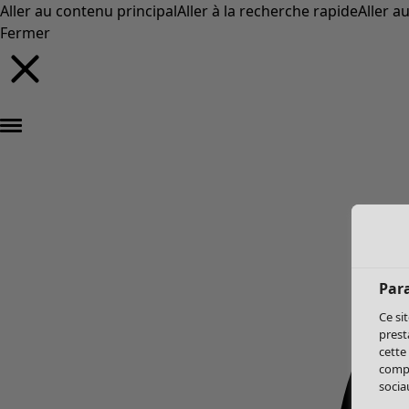
Aller au contenu principal
Aller à la recherche rapide
Aller a
Fermer
Par
Ce si
prest
cette
compo
sociau