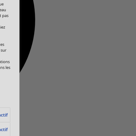
ue
veau
t pas
iez
tes
 sur
ations
ans les
ctif
ctif