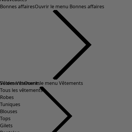
Bonnes affaires
Ouvrir le menu Bonnes affaires
Soldes Vêtements
Vêtements
Ouvrir le menu Vêtements
Tous les vêtements
Robes
Tuniques
Blouses
Tops
Gilets