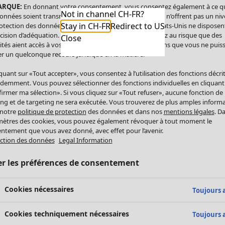
ARQUE:
En donnant votre consentement, vous consentez également à ce q
Not in channel CH-FR?
onnées soient transmises aux États-Unis. Les États-Unis n’offrent pas un ni
Stay in CH-FR
Redirect to US
otection des données comparable à celui de l’UE. Les États-Unis ne disposen
cision d’adéquation. Par conséquent, vous vous exposez au risque que des
Close
ités aient accès à vos données à caractère personnel sans que vous ne puiss
r un quelconque recours juridique en la matière.
iquant sur «Tout accepter», vous consentez à l’utilisation des fonctions décri
demment. Vous pouvez sélectionner des fonctions individuelles en cliquant
irmer ma sélection». Si vous cliquez sur «Tout refuser», aucune fonction de
ing et de targeting ne sera exécutée. Vous trouverez de plus amples inform
 notre
politique de protection
des données et dans nos
mentions légales
. D
ètres des cookies, vous pouvez également révoquer à tout moment le
ntement que vous avez donné, avec effet pour l’avenir.
ction des données
Legal Information
er les préférences de consentement
Cookies nécessaires
Toujours a
Cookies techniquement nécessaires
Toujours a