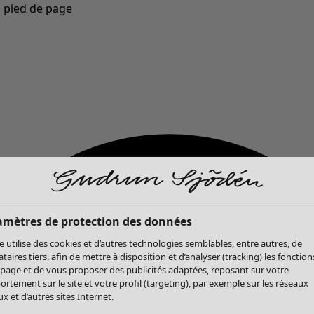
u pied de page
Nouveautés : la collection d'automne haute en couleur de Gudrun »
amètres de protection des données
te utilise des cookies et d’autres technologies semblables, entre autres, de
ataires tiers, afin de mettre à disposition et d’analyser (tracking) les fonction
 page et de vous proposer des publicités adaptées, reposant sur votre
rtement sur le site et votre profil (targeting), par exemple sur les réseaux
x et d’autres sites Internet.