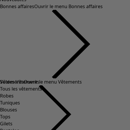
Bonnes affaires
Ouvrir le menu Bonnes affaires
Soldes Vêtements
Vêtements
Ouvrir le menu Vêtements
Tous les vêtements
Robes
Tuniques
Blouses
Tops
Gilets