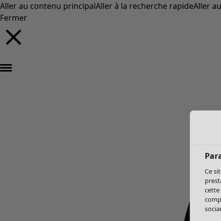
Aller au contenu principal
Aller à la recherche rapide
Aller a
Fermer
Par
Ce si
prest
cette
compo
sociau