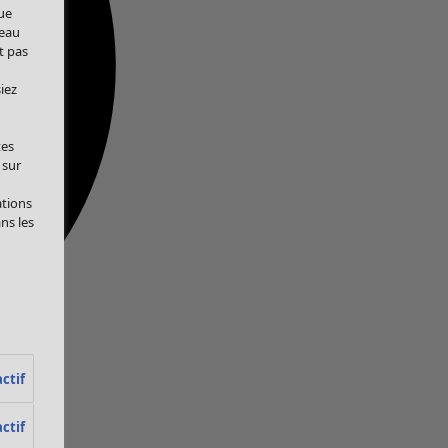
ue
veau
t pas
iez
tes
 sur
ations
ans les
ctif
ctif