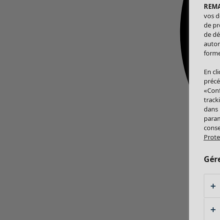
REM
vos d
de pr
de dé
autor
forme
En cl
précé
«Conf
track
dans
param
conse
Prote
Gér