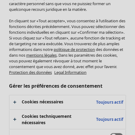
Pantalon
caractère personnel sans que vous ne puissiez former un
quelconque recours juridique en la matière.
Jupes
Manteaux & vestes
En cliquant sur «Tout accepter», vous consentez à l’utilisation des
Leggings et collants
fonctions décrites précédemment. Vous pouvez sélectionner des
Accessoires
fonctions individuelles en cliquant sur «Confirmer ma sélection».
Si vous cliquez sur «Tout refuser», aucune fonction de tracking et
Chaussures
de targeting ne sera exécutée. Vous trouverez de plus amples
Vêtements de bain
Soldes Mobilier
informations dans notre
politique de protection
des données et
Basics
Bonnes affaires déco
dans nos
mentions légales
. Dans les paramètres des cookies,
Décoration
vous pouvez également révoquer à tout moment le
consentement que vous avez donné, avec effet pour l’avenir.
Textiles
Protection des données
Legal Information
Tapis
Éponge
Gérer les préférences de consentement
Cookies nécessaires
Toujours actif
Cookies techniquement
Toujours actif
nécessaires