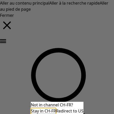
Aller au contenu principal
Aller à la recherche rapide
Aller
au pied de page
Fermer
Nouveautés : la collection d'automne haute en couleur de Gudrun »
Not in channel CH-FR?
Stay in CH-FR
Redirect to US