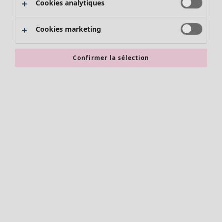
Cookies analytiques
Promos SOLDES
Les promos de Gudrun Sjödén
Cookies marketing
Nouvel arrivage
Bonnes affaires en soldes - jusqu'à -70
Confirmer la sélection