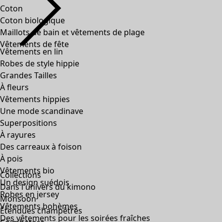
Coton
Coton biologique
Maillots de bain et vêtements de plage
Vêtements de fête
Vêtements en lin
Robes de style hippie
Grandes Tailles
À fleurs
Vêtements hippies
Une mode scandinave
Superpositions
À rayures
Des carreaux à foison
À pois
Vêtements bio
Collections
Un design suédois
Dans l'univers du kimono
Robes en jersey
Monsoon
Vêtements bohèmes
Étendues champêtres
Des vêtements pour les soirées fraîches