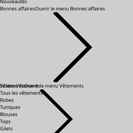
Nouveautés
Bonnes affaires
Ouvrir le menu Bonnes affaires
Soldes Vêtements
Vêtements
Ouvrir le menu Vêtements
Tous les vêtements
Robes
Tuniques
Blouses
Tops
Gilets