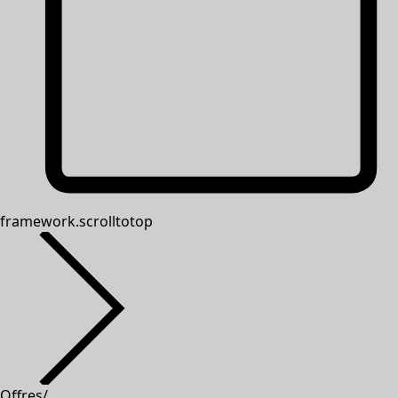
framework.scrolltotop
Offres
/