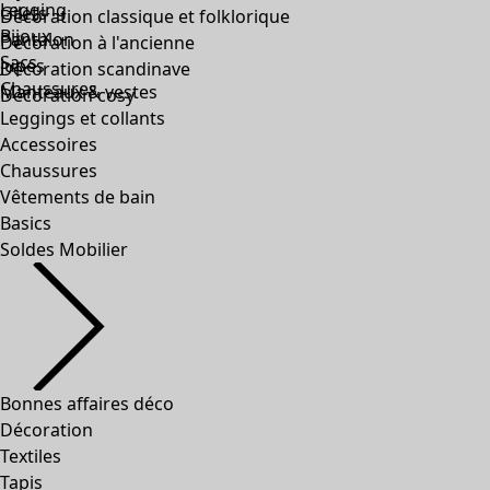
Legging
Gilets
Décoration classique et folklorique
Bijoux
Pantalon
Décoration à l'ancienne
Sacs
Jupes
Décoration scandinave
Chaussures
Manteaux & vestes
Décoration cosy
Leggings et collants
Accessoires
Chaussures
Vêtements de bain
Basics
Soldes Mobilier
Bonnes affaires déco
Décoration
Textiles
Tapis