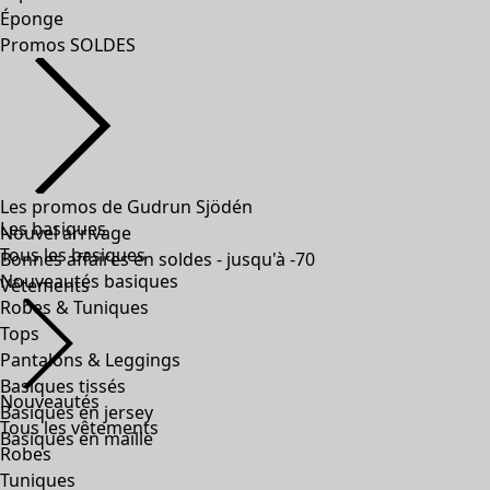
Éponge
Promos SOLDES
Les promos de Gudrun Sjödén
Les basiques
Nouvel arrivage
Tous les basiques
Bonnes affaires en soldes - jusqu'à -70
Nouveautés basiques
Vêtements
Robes & Tuniques
Tops
Pantalons & Leggings
Basiques tissés
Nouveautés
Basiques en jersey
Tous les vêtements
Basiques en maille
Robes
Tuniques