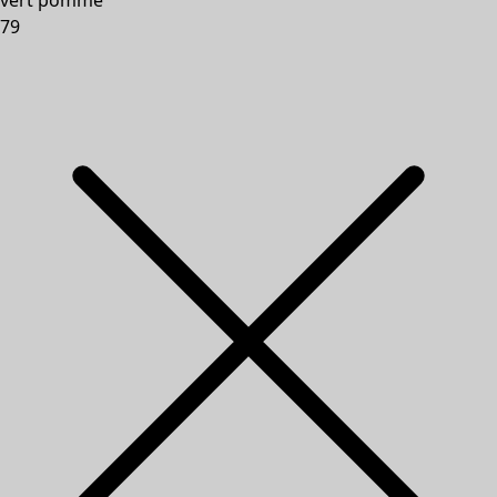
vert pomme
79