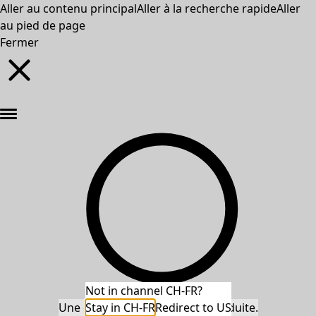
Aller au contenu principal
Aller à la recherche rapide
Aller
au pied de page
Fermer
Nouveautés : la collection d'automne haute en couleur de Gudrun »
Not in channel CH-FR?
Une erreur inattendue s'est produite.
Stay in CH-FR
Redirect to US