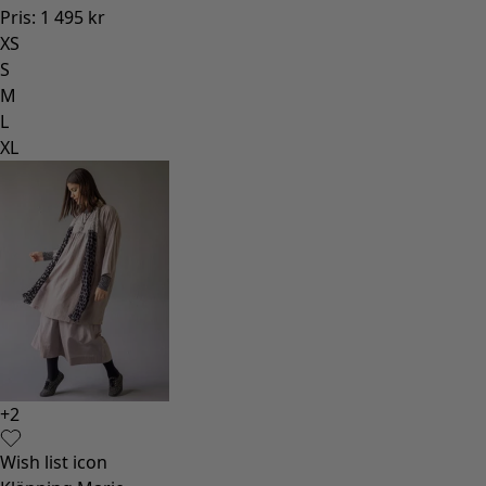
Pris
:
1 495 kr
XS
S
M
L
XL
+
2
Wish list icon