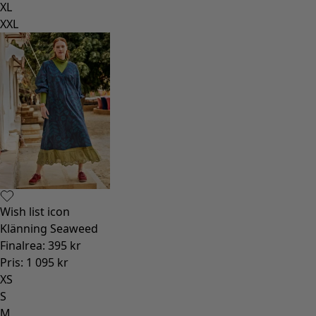
XL
XXL
Wish list icon
Klänning Seaweed
Finalrea
:
395 kr
Pris
:
1 095 kr
XS
S
M