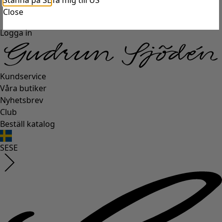
Stanna på SE
Ta mig till US
Close
Logga in
Kundservice
Våra butiker
Nyhetsbrev
Club
Beställ katalog
SE
SE