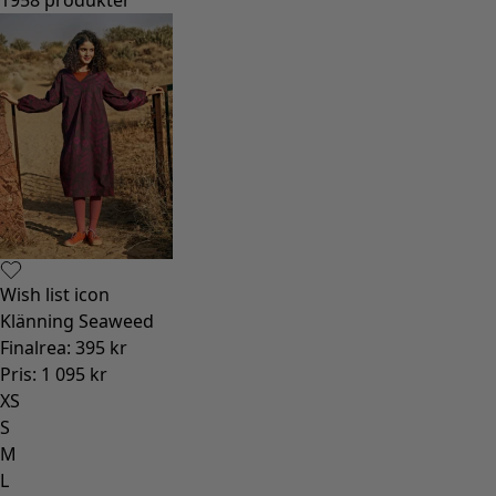
Wish list icon
Klänning Seaweed
Finalrea
:
395 kr
Pris
:
1 095 kr
XS
S
M
L