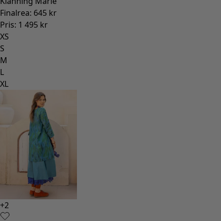
Klänning Marie
Finalrea
:
645 kr
Pris
:
1 495 kr
XS
S
M
L
XL
+
2