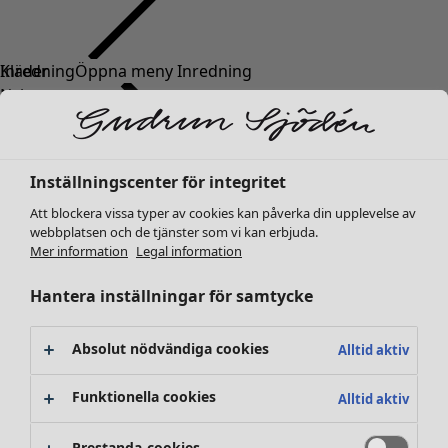
Kläder
Inredning
Öppna meny Inredning
Nyheter
Alla kläder
Klänningar
Tunikor
Inställningscenter för integritet
Toppar
Att blockera vissa typer av cookies kan påverka din upplevelse av
Skjortor & blusar
webbplatsen och de tjänster som vi kan erbjuda.
Koftor
Mer information
Legal information
Stickade tröjor
Inredning
Kampanjer
Öppna meny Kampanjer
Västar
Hantera inställningar för samtycke
Nyheter
Kappor & jackor
All inredning
Byxor
Gardiner
Absolut nödvändiga cookies
Alltid aktiv
Kjolar
Kuddar & kuddfodral
Skor
Mattor
Funktionella cookies
Alltid aktiv
Kimonos
Frotté
Böcker
Prestanda-cookies