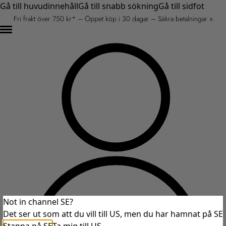
Gå till huvudinnehåll
Gå till snabb sökning
Gå till sidfot
Fri frakt över 750 kr* – Öppet köp i 30 dagar – Säkra betalningar »
Not in channel SE?
Det ser ut som att du vill till US, men du har hamnat på SE