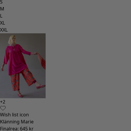
S
M
L
XL
XXL
+
2
Wish list icon
Klänning Marie
Finalrea
:
645 kr