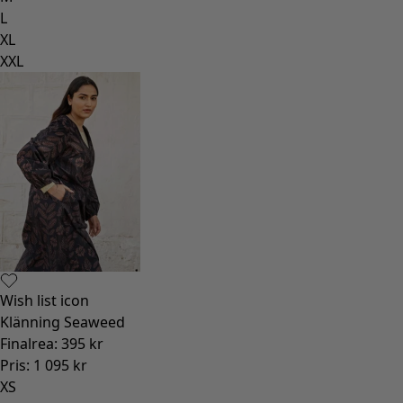
L
XL
XXL
Wish list icon
Klänning Seaweed
Finalrea
:
395 kr
Pris
:
1 095 kr
XS