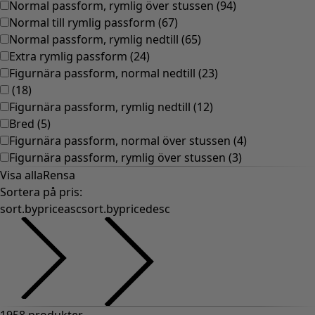
Normal passform, rymlig över stussen
(
94
)
Normal till rymlig passform
(
67
)
Normal passform, rymlig nedtill
(
65
)
Extra rymlig passform
(
24
)
Figurnära passform, normal nedtill
(
23
)
(
18
)
Figurnära passform, rymlig nedtill
(
12
)
Bred
(
5
)
Figurnära passform, normal över stussen
(
4
)
Figurnära passform, rymlig över stussen
(
3
)
Visa alla
Rensa
Sortera på pris
:
sort.bypriceasc
sort.bypricedesc
1958 produkter