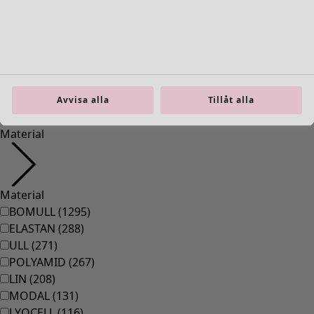
36
(
83
)
37
(
83
)
38
(
83
)
39
(
83
)
40
(
83
)
41
(
83
)
Avvisa alla
Tillåt alla
42
(
83
)
Material
Material
BOMULL
(
1295
)
ELASTAN
(
288
)
ULL
(
271
)
POLYAMID
(
267
)
LIN
(
208
)
MODAL
(
131
)
LYOCELL
(
116
)