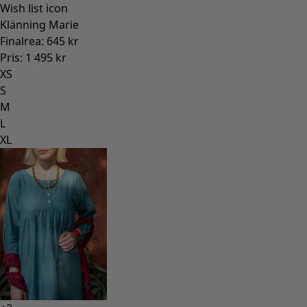
Wish list icon
Klänning Marie
Finalrea
:
645 kr
Pris
:
1 495 kr
XS
S
M
L
XL