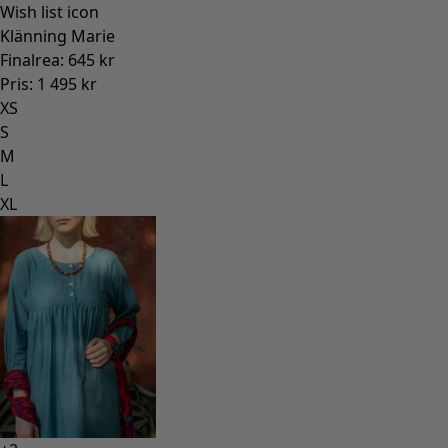
Wish list icon
Klänning Marie
Finalrea
:
645 kr
Pris
:
1 495 kr
XS
S
M
L
XL