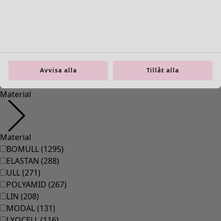
36
(
83
)
37
(
83
)
38
(
83
)
39
(
83
)
40
(
83
)
41
(
83
)
Avvisa alla
Tillåt alla
42
(
83
)
Material
Material
BOMULL
(
1295
)
ELASTAN
(
288
)
ULL
(
271
)
POLYAMID
(
267
)
LIN
(
208
)
MODAL
(
131
)
LYOCELL
(
116
)