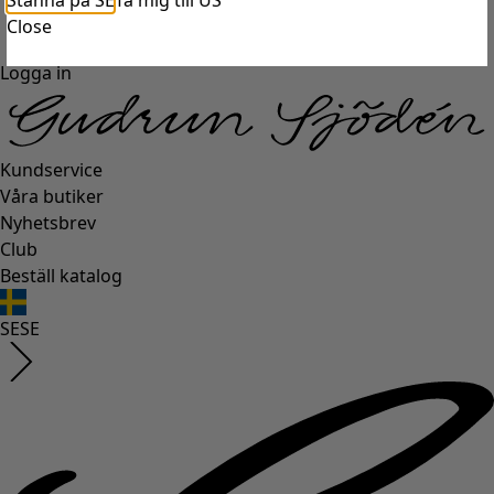
Stanna på SE
Ta mig till US
Close
Logga in
Kundservice
Våra butiker
Nyhetsbrev
Club
Beställ katalog
SE
SE