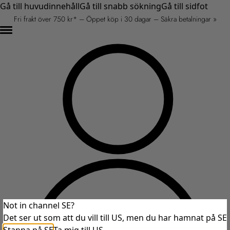
Gå till huvudinnehåll
Gå till snabb sökning
Gå till sidfot
Fri frakt över 750 kr* – Öppet köp i 30 dagar – Säkra betalningar »
Not in channel SE?
Det ser ut som att du vill till US, men du har hamnat på SE