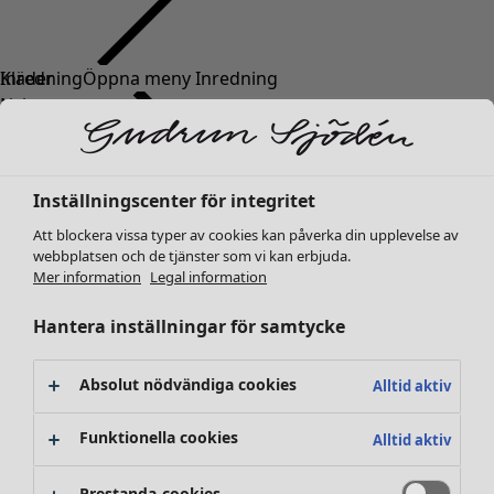
Kläder
Inredning
Öppna meny Inredning
Nyheter
Alla kläder
Klänningar
Tunikor
Inställningscenter för integritet
Toppar
Att blockera vissa typer av cookies kan påverka din upplevelse av
Skjortor & blusar
webbplatsen och de tjänster som vi kan erbjuda.
Koftor
Mer information
Legal information
Stickade tröjor
Inredning
Kampanjer
Öppna meny Kampanjer
Västar
Hantera inställningar för samtycke
Nyheter
Kappor & jackor
All inredning
Byxor
Gardiner
Absolut nödvändiga cookies
Alltid aktiv
Kjolar
Kuddar & kuddfodral
Skor
Mattor
Funktionella cookies
Alltid aktiv
Kimonos
Frotté
Böcker
Prestanda-cookies