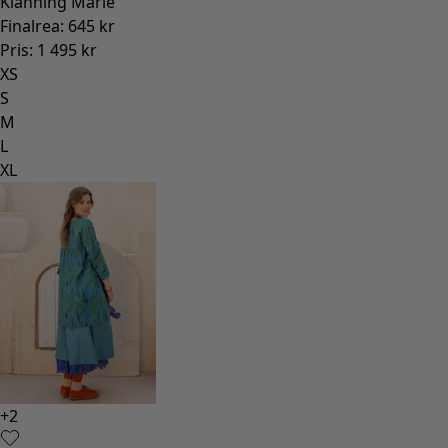
Klänning Marie
Finalrea
:
645 kr
Pris
:
1 495 kr
XS
S
M
L
XL
+
2