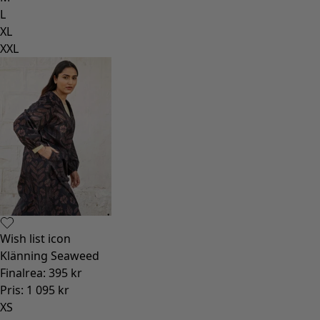
L
XL
XXL
Wish list icon
Klänning Seaweed
Finalrea
:
395 kr
Pris
:
1 095 kr
XS