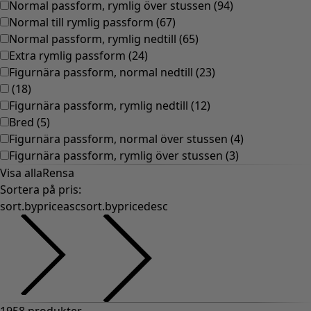
Normal passform, rymlig över stussen
(
94
)
Normal till rymlig passform
(
67
)
Normal passform, rymlig nedtill
(
65
)
Extra rymlig passform
(
24
)
Figurnära passform, normal nedtill
(
23
)
(
18
)
Figurnära passform, rymlig nedtill
(
12
)
Bred
(
5
)
Figurnära passform, normal över stussen
(
4
)
Figurnära passform, rymlig över stussen
(
3
)
Visa alla
Rensa
Sortera på pris
:
sort.bypriceasc
sort.bypricedesc
1958 produkter