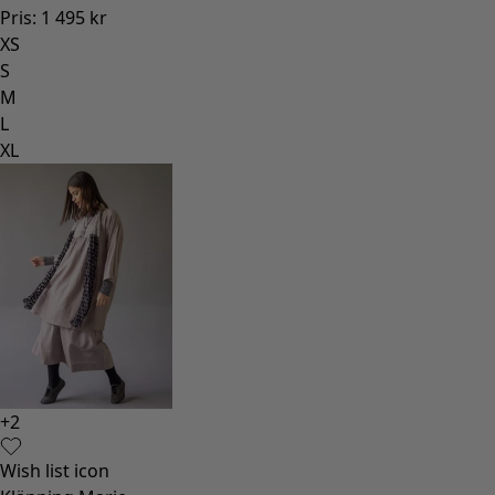
Pris
:
1 495 kr
XS
S
M
L
XL
+
2
Wish list icon