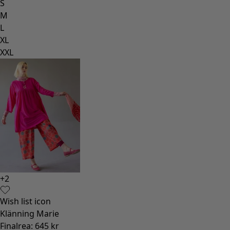
S
M
L
XL
XXL
+
2
Wish list icon
Klänning Marie
Finalrea
:
645 kr