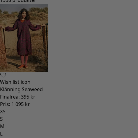
Wish list icon
Klänning Seaweed
Finalrea
:
395 kr
Pris
:
1 095 kr
XS
S
M
L