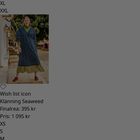
XL
XXL
Wish list icon
Klänning Seaweed
Finalrea
:
395 kr
Pris
:
1 095 kr
XS
S
M