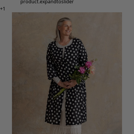
product.expandtoslider
+
1