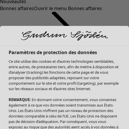
Nouveautés
Bonnes affaires
Ouvrir le menu Bonnes affaires
Paramètres de protection des données
Ce site utilise des cookies et d’autres technologies semblables,
entre autres, de prestataires tiers, afin de mettre à disposition et
d’analyser (tracking) les fonctions de cette page et de vous
proposer des publicités adaptées, reposant sur votre
Soldes Vêtements
Vêtements
Ouvrir le menu Vêtements
comportement sur le site et votre profil (targeting), par exemple
sur les réseaux sociaux et d’autres sites Internet.
Tous les vêtements
Robes
REMARQUE:
En donnant votre consentement, vous consentez
Tuniques
également à ce que vos données soient transmises aux États-
Blouses
Unis. Les États-Unis n’offrent pas un niveau de protection des
données comparable à celui de l’UE. Les États-Unis ne disposent
Tops
pas de décision d’adéquation. Par conséquent, vous vous
Gilets
exposez au risque que des autorités aient accès à vos données à