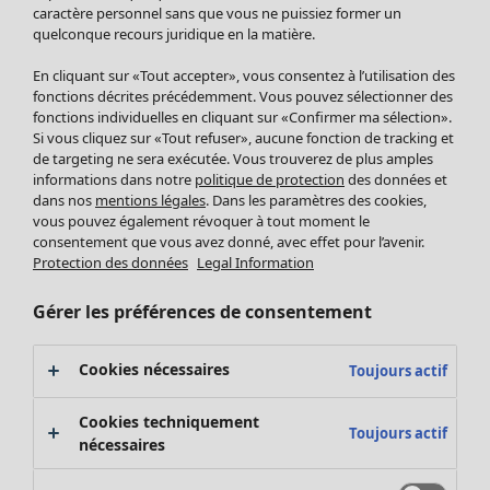
Pantalon
caractère personnel sans que vous ne puissiez former un
quelconque recours juridique en la matière.
Jupes
Manteaux & vestes
Vêtements
Maison
Ouvrir le menu Maison
En cliquant sur «Tout accepter», vous consentez à l’utilisation des
Leggings et collants
Nouveautés
fonctions décrites précédemment. Vous pouvez sélectionner des
Accessoires
fonctions individuelles en cliquant sur «Confirmer ma sélection».
Tous les vêtements
Si vous cliquez sur «Tout refuser», aucune fonction de tracking et
Chaussures
Robes
de targeting ne sera exécutée. Vous trouverez de plus amples
Vêtements de bain
Soldes Mobilier
Tuniques
informations dans notre
politique de protection
des données et
Basics
Bonnes affaires déco
dans nos
mentions légales
. Dans les paramètres des cookies,
Pulls
Décoration
vous pouvez également révoquer à tout moment le
Tops
consentement que vous avez donné, avec effet pour l’avenir.
Textiles
Pulls en tricot
Protection des données
Legal Information
Tapis
Gilets sans manches
Maison
Offres
Ouvrir le menu Offres
Éponge
Pantalons
Gérer les préférences de consentement
Nouveautés
Chemises et blouses
Voir toute la décoration
Gilets
Coussins
Cookies nécessaires
Toujours actif
Manteaux & vestes
Rideaux
Jupes
Tapis
Cookies techniquement
Toujours actif
Éponge
nécessaires
Céramique et verre