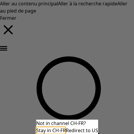
Aller au contenu principal
Aller à la recherche rapide
Aller
au pied de page
Fermer
Nouveautés : la collection d'automne haute en couleur de Gudrun »
Not in channel CH-FR?
Stay in CH-FR
Redirect to US