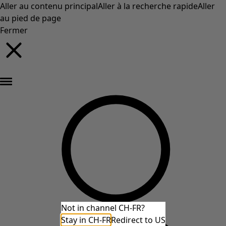
Aller au contenu principal
Aller à la recherche rapide
Aller
au pied de page
Fermer
Nouveautés : la collection d'automne haute en couleur de Gudrun »
Not in channel CH-FR?
Stay in CH-FR
Redirect to US