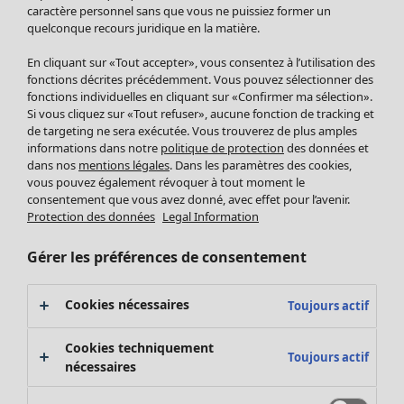
Pantalon
caractère personnel sans que vous ne puissiez former un
quelconque recours juridique en la matière.
Jupes
Manteaux & vestes
Vêtements
Maison
Ouvrir le menu Maison
En cliquant sur «Tout accepter», vous consentez à l’utilisation des
Leggings et collants
Nouveautés
fonctions décrites précédemment. Vous pouvez sélectionner des
Accessoires
fonctions individuelles en cliquant sur «Confirmer ma sélection».
Tous les vêtements
Si vous cliquez sur «Tout refuser», aucune fonction de tracking et
Chaussures
Robes
de targeting ne sera exécutée. Vous trouverez de plus amples
Vêtements de bain
Soldes Mobilier
Tuniques
informations dans notre
politique de protection
des données et
Basics
Bonnes affaires déco
dans nos
mentions légales
. Dans les paramètres des cookies,
Pulls
Décoration
vous pouvez également révoquer à tout moment le
Tops
consentement que vous avez donné, avec effet pour l’avenir.
Textiles
Pulls en tricot
Protection des données
Legal Information
Tapis
Gilets sans manches
Maison
Offres
Ouvrir le menu Offres
Éponge
Pantalons
Gérer les préférences de consentement
Nouveautés
Chemises et blouses
Voir toute la décoration
Gilets
Coussins
Cookies nécessaires
Toujours actif
Manteaux & vestes
Rideaux
Jupes
Tapis
Cookies techniquement
Toujours actif
Éponge
nécessaires
Céramique et verre