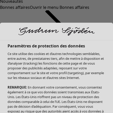
Nouveautés
Bonnes affaires
Ouvrir le menu Bonnes affaires
Paramètres de protection des données
Ce site utilise des cookies et d’autres technologies semblables,
entre autres, de prestataires tiers, afin de mettre à disposition et
d’analyser (tracking) les fonctions de cette page et de vous
proposer des publicités adaptées, reposant sur votre
Soldes Vêtements
Vêtements
Ouvrir le menu Vêtements
comportement sur le site et votre profil (targeting), par exemple
sur les réseaux sociaux et d’autres sites Internet.
Tous les vêtements
Robes
REMARQUE:
En donnant votre consentement, vous consentez
Tuniques
également à ce que vos données soient transmises aux États-
Blouses
Unis. Les États-Unis n’offrent pas un niveau de protection des
données comparable à celui de l’UE. Les États-Unis ne disposent
Tops
pas de décision d’adéquation. Par conséquent, vous vous
Gilets
exposez au risque que des autorités aient accès à vos données à