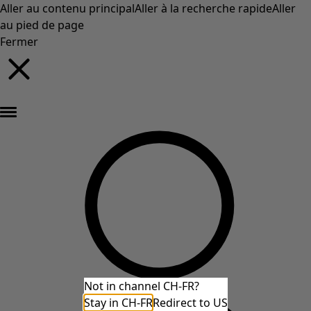
Aller au contenu principal
Aller à la recherche rapide
Aller
au pied de page
Fermer
Nouveautés : la collection d'automne haute en couleur de Gudrun »
Not in channel CH-FR?
Stay in CH-FR
Redirect to US