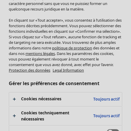
Pantalon
caractère personnel sans que vous ne puissiez former un
quelconque recours juridique en la matière.
Jupes
Manteaux & vestes
En cliquant sur «Tout accepter», vous consentez à l’utilisation des
Leggings et collants
fonctions décrites précédemment. Vous pouvez sélectionner des
Accessoires
fonctions individuelles en cliquant sur «Confirmer ma sélection».
Si vous cliquez sur «Tout refuser», aucune fonction de tracking et
Chaussures
de targeting ne sera exécutée. Vous trouverez de plus amples
Vêtements de bain
Soldes Mobilier
informations dans notre
politique de protection
des données et
Basics
Bonnes affaires déco
dans nos
mentions légales
. Dans les paramètres des cookies,
Décoration
vous pouvez également révoquer à tout moment le
consentement que vous avez donné, avec effet pour l’avenir.
Textiles
Protection des données
Legal Information
Tapis
Éponge
Gérer les préférences de consentement
Cookies nécessaires
Toujours actif
Cookies techniquement
Toujours actif
nécessaires