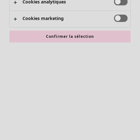
Cookies analytiques
Promos SOLDES
Les promos de Gudrun Sjödén
Cookies marketing
Nouvel arrivage
Bonnes affaires en soldes - jusqu'à -70
Confirmer la sélection