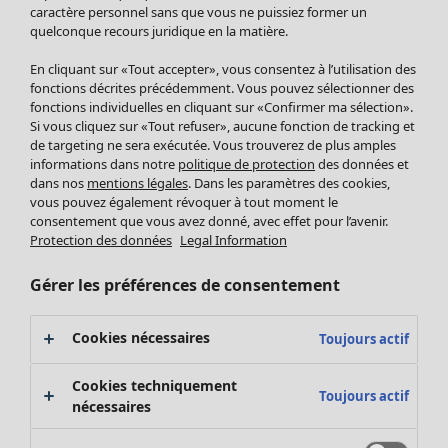
Pantalon
caractère personnel sans que vous ne puissiez former un
quelconque recours juridique en la matière.
Jupes
Manteaux & vestes
En cliquant sur «Tout accepter», vous consentez à l’utilisation des
Leggings et collants
fonctions décrites précédemment. Vous pouvez sélectionner des
Accessoires
fonctions individuelles en cliquant sur «Confirmer ma sélection».
Si vous cliquez sur «Tout refuser», aucune fonction de tracking et
Chaussures
de targeting ne sera exécutée. Vous trouverez de plus amples
Vêtements de bain
Soldes Mobilier
informations dans notre
politique de protection
des données et
Basics
Bonnes affaires déco
dans nos
mentions légales
. Dans les paramètres des cookies,
Décoration
vous pouvez également révoquer à tout moment le
consentement que vous avez donné, avec effet pour l’avenir.
Textiles
Protection des données
Legal Information
Tapis
Éponge
Gérer les préférences de consentement
Cookies nécessaires
Toujours actif
Cookies techniquement
Toujours actif
nécessaires