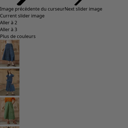
Styles de vétements
Vêtements en lin
Robes de style hippie
Grandes Tailles
À fleurs
Vêtements hippies
Une mode scandinave
Superpositions
À rayures
Des carreaux à foison
À pois
Vêtements bio
Un design suédois
Robes en jersey
Vêtements bohèmes
Des vêtements pour les soirées fraîches