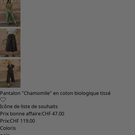
Vêtements à motif
Coton
Coton biologique
Maillots de bain et vêtements de plage
Vêtements de fête
Collections
Dans l'univers du kimono
Monsoon
Étendues champêtres