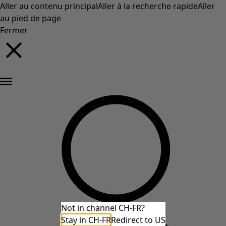
Aller au contenu principal
Aller à la recherche rapide
Aller
au pied de page
Fermer
Nouveautés : la collection d'automne haute en couleur de Gudrun »
Not in channel CH-FR?
Stay in CH-FR
Redirect to US