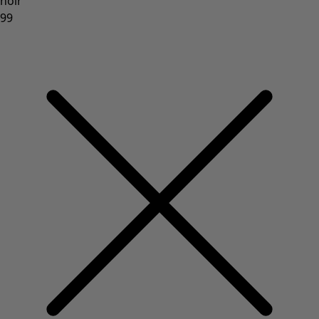
Coimbatore
Les classiques de Gudrun
Des tournesols pour le HCR