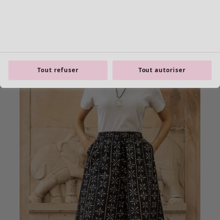
Tout refuser
Tout autoriser
Les basiques
Tous les basiques
Nouveautés basiques
Robes & Tuniques
Tops
Pantalons & Leggings
Basiques tissés
Basiques en jersey
Basiques en maille