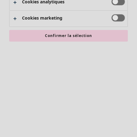
Cookies analytiques
Promos SOLDES
Les promos de Gudrun Sjödén
Cookies marketing
Nouvel arrivage
Bonnes affaires en soldes - jusqu'à -70
Confirmer la sélection