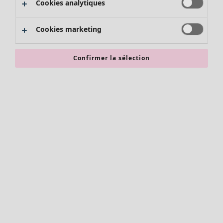
Cookies analytiques
Promos SOLDES
Les promos de Gudrun Sjödén
Cookies marketing
Nouvel arrivage
Bonnes affaires en soldes - jusqu'à -70
Confirmer la sélection