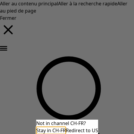
Aller au contenu principal
Aller à la recherche rapide
Aller
au pied de page
Fermer
Nouveautés : la collection d'automne haute en couleur de Gudrun »
Not in channel CH-FR?
Stay in CH-FR
Redirect to US