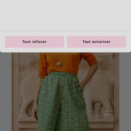
Tout refuser
Tout autoriser
Les basiques
Tous les basiques
Nouveautés basiques
Robes & Tuniques
Tops
Pantalons & Leggings
Basiques tissés
Basiques en jersey
Basiques en maille