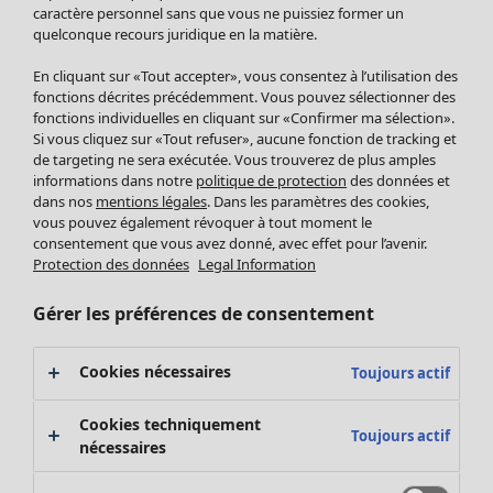
Pantalon
caractère personnel sans que vous ne puissiez former un
quelconque recours juridique en la matière.
Jupes
Manteaux & vestes
En cliquant sur «Tout accepter», vous consentez à l’utilisation des
Leggings et collants
fonctions décrites précédemment. Vous pouvez sélectionner des
Accessoires
fonctions individuelles en cliquant sur «Confirmer ma sélection».
Si vous cliquez sur «Tout refuser», aucune fonction de tracking et
Chaussures
de targeting ne sera exécutée. Vous trouverez de plus amples
Vêtements de bain
Soldes Mobilier
informations dans notre
politique de protection
des données et
Basics
Bonnes affaires déco
dans nos
mentions légales
. Dans les paramètres des cookies,
Décoration
vous pouvez également révoquer à tout moment le
consentement que vous avez donné, avec effet pour l’avenir.
Textiles
Protection des données
Legal Information
Tapis
Éponge
Gérer les préférences de consentement
Cookies nécessaires
Toujours actif
Cookies techniquement
Toujours actif
nécessaires