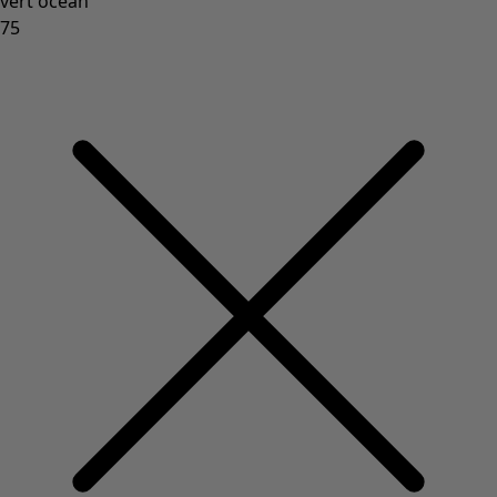
Coimbatore
Les classiques de Gudrun
Des tournesols pour le HCR