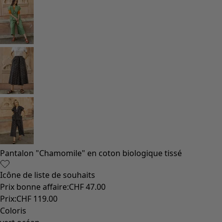
Vêtements à motif
Coton
Coton biologique
Maillots de bain et vêtements de plage
Vêtements de fête
Collections
Dans l'univers du kimono
Monsoon
Étendues champêtres