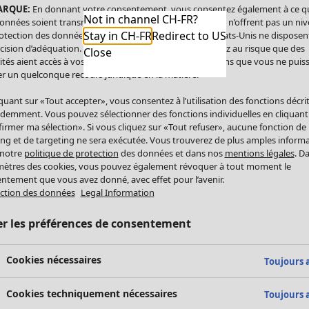
ARQUE:
En donnant votre consentement, vous consentez également à ce q
Not in channel CH-FR?
onnées soient transmises aux États-Unis. Les États-Unis n’offrent pas un ni
Stay in CH-FR
Redirect to US
otection des données comparable à celui de l’UE. Les États-Unis ne disposen
cision d’adéquation. Par conséquent, vous vous exposez au risque que des
Close
ités aient accès à vos données à caractère personnel sans que vous ne puiss
r un quelconque recours juridique en la matière.
iquant sur «Tout accepter», vous consentez à l’utilisation des fonctions décri
demment. Vous pouvez sélectionner des fonctions individuelles en cliquant
irmer ma sélection». Si vous cliquez sur «Tout refuser», aucune fonction de
ing et de targeting ne sera exécutée. Vous trouverez de plus amples inform
 notre
politique de protection
des données et dans nos
mentions légales
. D
ètres des cookies, vous pouvez également révoquer à tout moment le
ntement que vous avez donné, avec effet pour l’avenir.
ction des données
Legal Information
er les préférences de consentement
Cookies nécessaires
Toujours a
Cookies techniquement nécessaires
Toujours a