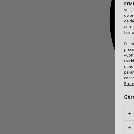
REM
vos d
de pr
de dé
autor
forme
En cl
précé
«Conf
track
dans
param
conse
Prote
Gér