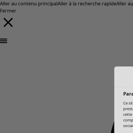
Aller au contenu principal
Aller à la recherche rapide
Aller a
Fermer
Par
Ce si
prest
cette
compo
sociau