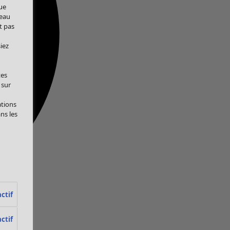
ue
veau
t pas
iez
tes
 sur
ations
ans les
ctif
ctif