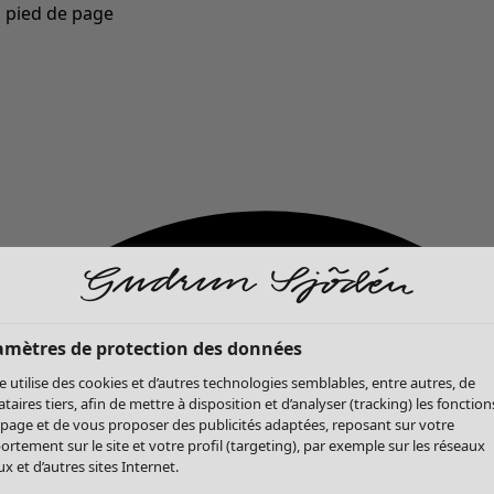
u pied de page
Nouveautés : la collection d'automne haute en couleur de Gudrun »
amètres de protection des données
te utilise des cookies et d’autres technologies semblables, entre autres, de
ataires tiers, afin de mettre à disposition et d’analyser (tracking) les fonction
 page et de vous proposer des publicités adaptées, reposant sur votre
rtement sur le site et votre profil (targeting), par exemple sur les réseaux
x et d’autres sites Internet.