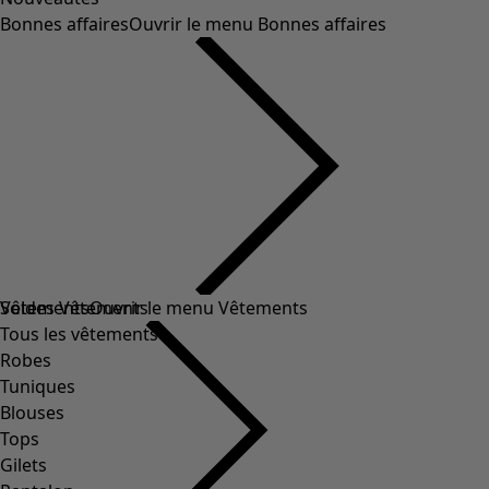
Bonnes affaires
Ouvrir le menu Bonnes affaires
Soldes Vêtements
Vêtements
Ouvrir le menu Vêtements
Tous les vêtements
Robes
Tuniques
Blouses
Tops
Gilets