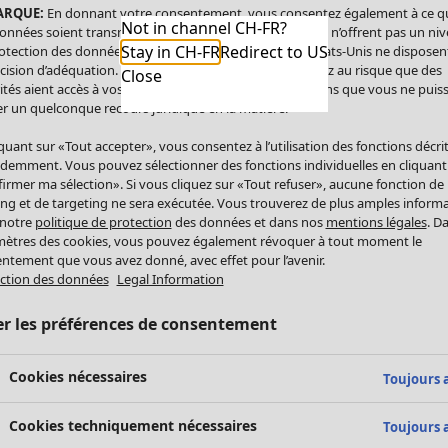
ARQUE:
En donnant votre consentement, vous consentez également à ce q
Not in channel CH-FR?
onnées soient transmises aux États-Unis. Les États-Unis n’offrent pas un ni
Stay in CH-FR
Redirect to US
otection des données comparable à celui de l’UE. Les États-Unis ne disposen
cision d’adéquation. Par conséquent, vous vous exposez au risque que des
Close
ités aient accès à vos données à caractère personnel sans que vous ne puiss
r un quelconque recours juridique en la matière.
iquant sur «Tout accepter», vous consentez à l’utilisation des fonctions décri
demment. Vous pouvez sélectionner des fonctions individuelles en cliquant
irmer ma sélection». Si vous cliquez sur «Tout refuser», aucune fonction de
ing et de targeting ne sera exécutée. Vous trouverez de plus amples inform
 notre
politique de protection
des données et dans nos
mentions légales
. D
ètres des cookies, vous pouvez également révoquer à tout moment le
ntement que vous avez donné, avec effet pour l’avenir.
ction des données
Legal Information
er les préférences de consentement
Cookies nécessaires
Toujours a
Cookies techniquement nécessaires
Toujours a