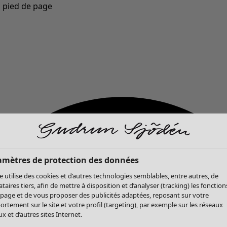
u pied de page
Nouveautés : la collection d'automne haute en couleur de Gudrun »
amètres de protection des données
te utilise des cookies et d’autres technologies semblables, entre autres, de
ataires tiers, afin de mettre à disposition et d’analyser (tracking) les fonction
 page et de vous proposer des publicités adaptées, reposant sur votre
rtement sur le site et votre profil (targeting), par exemple sur les réseaux
x et d’autres sites Internet.