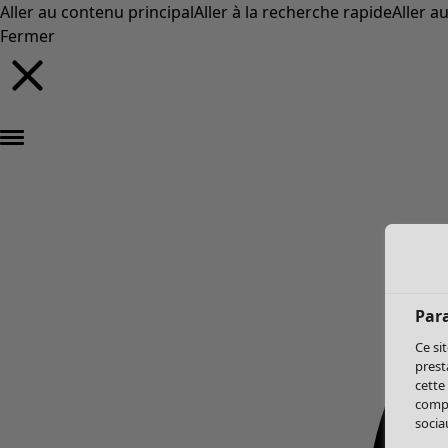
Aller au contenu principal
Aller à la recherche rapide
Aller a
Fermer
Par
Ce si
prest
cette
compo
sociau