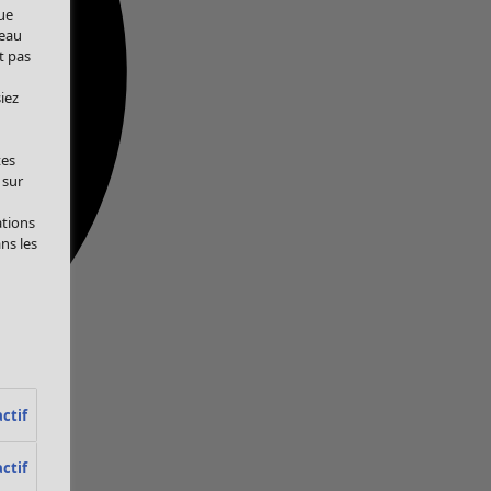
ue
veau
t pas
iez
tes
 sur
ations
ans les
ctif
ctif