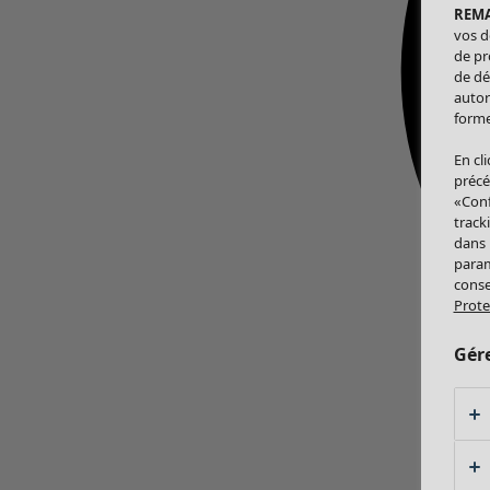
REM
vos d
de pr
de dé
autor
forme
En cl
précé
«Conf
track
dans
param
conse
Prote
Gér