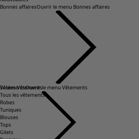
Bonnes affaires
Ouvrir le menu Bonnes affaires
Soldes Vêtements
Vêtements
Ouvrir le menu Vêtements
Tous les vêtements
Robes
Tuniques
Blouses
Tops
Gilets