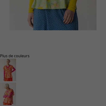
Vêtements à motif
Coton
Coton biologique
Maillots de bain et vêtements de plage
Vêtements de fête
Collections
Dans l'univers du kimono
Monsoon
Étendues champêtres