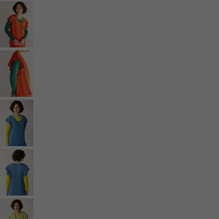
Coimbatore
Les classiques de Gudrun
Des tournesols pour le HCR