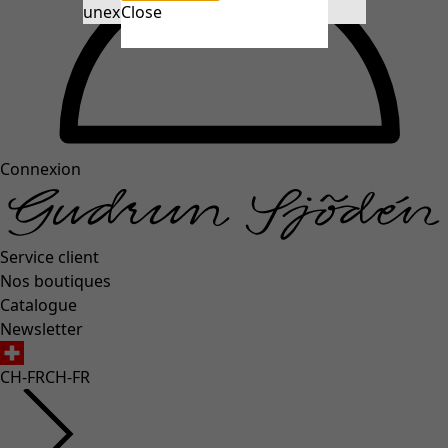
unexpectederror.buttontext
Close
Connexion
Service client
Nos boutiques
Catalogue
Newsletter
CH-FR
CH-FR