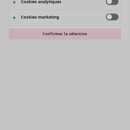
Cookies analytiques
Promos SOLDES
Les promos de Gudrun Sjödén
Cookies marketing
Nouvel arrivage
Bonnes affaires en soldes - jusqu'à -70
Confirmer la sélection