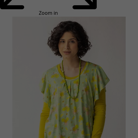
Styles de vétements
Vêtements en lin
Robes de style hippie
Grandes Tailles
À fleurs
Vêtements hippies
Une mode scandinave
Superpositions
À rayures
Des carreaux à foison
À pois
Vêtements bio
Un design suédois
Robes en jersey
Vêtements bohèmes
Des vêtements pour les soirées fraîches