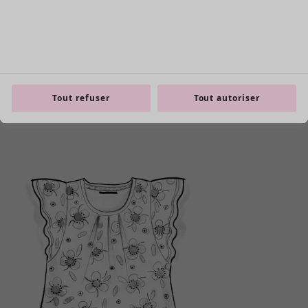
Tout refuser
Tout autoriser
Les basiques
Tous les basiques
Nouveautés basiques
Robes & Tuniques
Tops
Pantalons & Leggings
Basiques tissés
Basiques en jersey
Basiques en maille