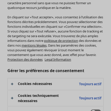
Pantalon
caractère personnel sans que vous ne puissiez former un
quelconque recours juridique en la matière.
Jupes
Manteaux & vestes
En cliquant sur «Tout accepter», vous consentez à l’utilisation des
Leggings et collants
fonctions décrites précédemment. Vous pouvez sélectionner des
Accessoires
fonctions individuelles en cliquant sur «Confirmer ma sélection».
Si vous cliquez sur «Tout refuser», aucune fonction de tracking et
Chaussures
de targeting ne sera exécutée. Vous trouverez de plus amples
Vêtements de bain
Soldes Mobilier
informations dans notre
politique de protection
des données et
Basics
Bonnes affaires déco
dans nos
mentions légales
. Dans les paramètres des cookies,
Décoration
vous pouvez également révoquer à tout moment le
consentement que vous avez donné, avec effet pour l’avenir.
Textiles
Protection des données
Legal Information
Tapis
Éponge
Gérer les préférences de consentement
Cookies nécessaires
Toujours actif
Cookies techniquement
Toujours actif
nécessaires