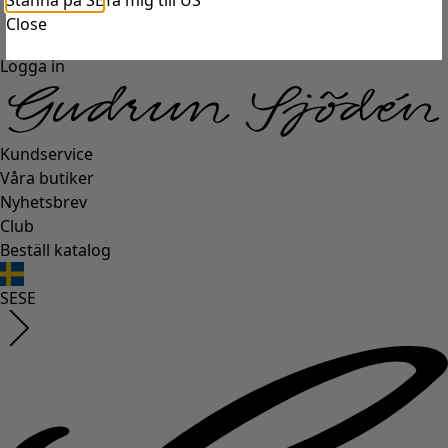
Stanna på SE
Ta mig till US
Close
Logga in
Kundservice
Våra butiker
Nyhetsbrev
Club
Beställ katalog
SE
SE