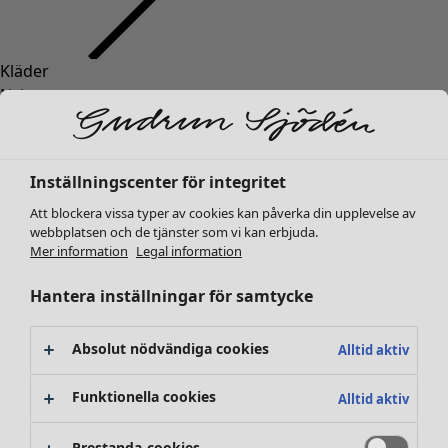
Kläder
Inredning
Öppna meny Inredning
Nyheter
Alla kläder
Klänningar
Tunikor
Inställningscenter för integritet
Toppar
Att blockera vissa typer av cookies kan påverka din upplevelse av
Skjortor & blusar
webbplatsen och de tjänster som vi kan erbjuda.
Koftor
Mer information
Legal information
Stickade tröjor
Inredning
Kampanjer
Öppna meny Kampanjer
Västar
Hantera inställningar för samtycke
Nyheter
Kappor & jackor
All inredning
Byxor
Gardiner
Absolut nödvändiga cookies
Alltid aktiv
Kjolar
Kuddar & kuddfodral
Skor
Mattor
Funktionella cookies
Alltid aktiv
Kimonos
Frotté
Böcker
Prestanda-cookies