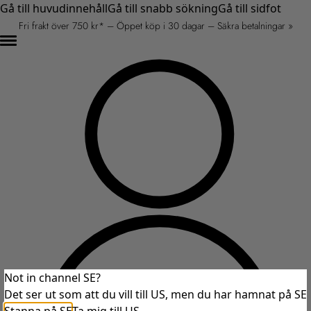
Gå till huvudinnehåll
Gå till snabb sökning
Gå till sidfot
Fri frakt över 750 kr* – Öppet köp i 30 dagar – Säkra betalningar »
Not in channel SE?
Det ser ut som att du vill till US, men du har hamnat på SE