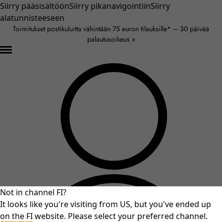
Siirry pääsisältöön
Siirry pikanavigointiin
Siirry
alatunnisteeseen
Toimitukset postikuluitta vähintään 75 euron tilauksille* – 30 päivää
palautusoikeus »
Not in channel FI?
It looks like you're visiting from US, but you've ended up
on the FI website. Please select your preferred channel.
An unexpected error occurred.