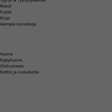
Tyynyt & Tyynynpäälliset
Matot
Frotté
Kirjat
Aiempia suosikkeja
Huone
Kylpyhuone
Olohuoneen
Keittiö ja ruokailutila