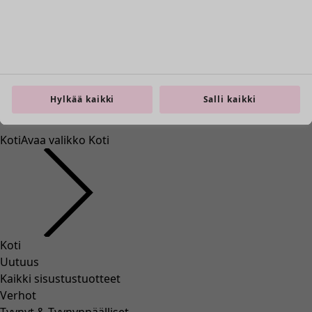
Hylkää kaikki
Salli kaikki
Koti
Avaa valikko Koti
Koti
Uutuus
Kaikki sisustustuotteet
Verhot