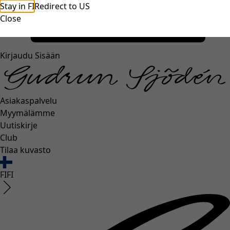
Stay in FI
Redirect to US
unexpectederror.buttontext
Close
Kirjaudu Sisään
Asiakaspalvelu
Myymälämme
Uutiskirje
Club
Tilaa kuvasto
FI
FI