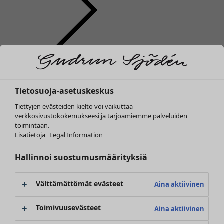
Vaatteet
Uutuus
Kaikki vaatteet
Tietosuoja-asetuskeskus
Mekot
Tunikoita
Tiettyjen evästeiden kielto voi vaikuttaa
Topit ja puserot
verkkosivustokokemukseesi ja tarjoamiemme palveluiden
toimintaan.
Paitapuserot & paidat
Lisätietoja
Legal Information
Neuletakit
Neulepuserot
Hallinnoi suostumusmäärityksiä
Liivit
Takit & jakut
Välttämättömät evästeet
Aina aktiivinen
Housut
Hameet
Toimivuusevästeet
Aina aktiivinen
Kengät