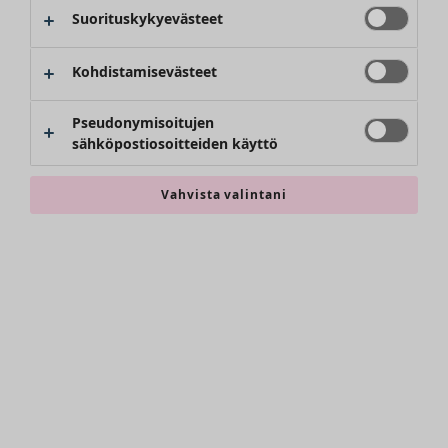
Kimonot
Suorituskykyevästeet
Kohdistamisevästeet
Pseudonymisoitujen
sähköpostiosoitteiden käyttö
Vahvista valintani
Asusteet
Kaikki asusteet