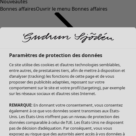
Nouveautés
Bonnes affaires
Ouvrir le menu Bonnes affaires
Paramètres de protection des données
Ce site utilise des cookies et d’autres technologies semblables,
entre autres, de prestataires tiers, afin de mettre à disposition et
d’analyser (tracking) les fonctions de cette page et de vous
proposer des publicités adaptées, reposant sur votre
Soldes Vêtements
Vêtements
Ouvrir le menu Vêtements
comportement sur le site et votre profil (targeting), par exemple
sur les réseaux sociaux et d’autres sites Internet.
Tous les vêtements
Robes
REMARQUE:
En donnant votre consentement, vous consentez
Tuniques
également à ce que vos données soient transmises aux États-
Blouses
Unis. Les États-Unis n’offrent pas un niveau de protection des
données comparable à celui de l’UE. Les États-Unis ne disposent
Tops
pas de décision d’adéquation. Par conséquent, vous vous
Gilets
exposez au risque que des autorités aient accès à vos données à