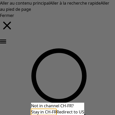
Aller au contenu principal
Aller à la recherche rapide
Aller
au pied de page
Fermer
Nouveautés : la collection d'automne haute en couleur de Gudrun »
Not in channel CH-FR?
Stay in CH-FR
Redirect to US