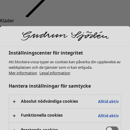
Kläder
Nyheter
Alla kläder
Klänningar
Tunikor
Inställningscenter för integritet
Toppar
Att blockera vissa typer av cookies kan påverka din upplevelse av
Skjortor & blusar
webbplatsen och de tjänster som vi kan erbjuda.
Koftor
Mer information
Legal information
Stickade tröjor
Västar
Hantera inställningar för samtycke
Kappor & jackor
Byxor
Absolut nödvändiga cookies
Alltid aktiv
Kjolar
Skor
Funktionella cookies
Alltid aktiv
Kimonos
Prestanda-cookies