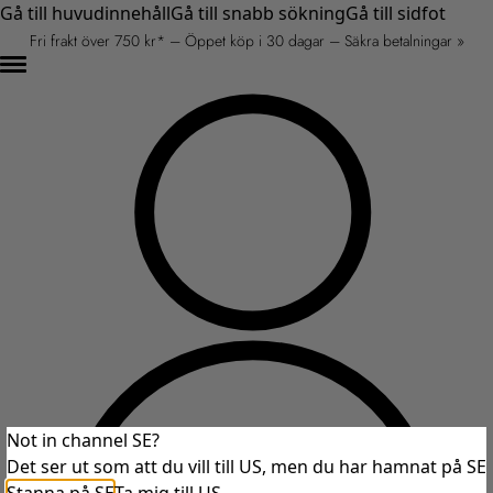
Gå till huvudinnehåll
Gå till snabb sökning
Gå till sidfot
Fri frakt över 750 kr* – Öppet köp i 30 dagar – Säkra betalningar »
Not in channel SE?
Det ser ut som att du vill till US, men du har hamnat på SE