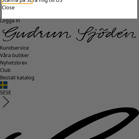
Stanna på SE
Ta mig till US
Close
Logga in
Kundservice
Våra butiker
Nyhetsbrev
Club
Beställ katalog
SE
SE