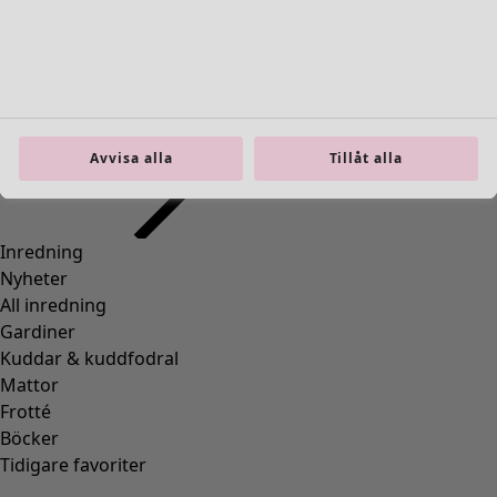
Inredning
Öppna meny Inredning
Avvisa alla
Tillåt alla
Inredning
Nyheter
All inredning
Gardiner
Kuddar & kuddfodral
Mattor
Frotté
Böcker
Tidigare favoriter