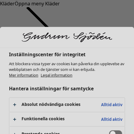
Kläder
Öppna meny Kläder
Inställningscenter för integritet
Kläder
Inredning
Öppna meny Inredning
Nyheter
Att blockera vissa typer av cookies kan påverka din upplevelse av
webbplatsen och de tjänster som vi kan erbjuda.
Alla kläder
Mer information
Legal information
Klänningar
Tunikor
Hantera inställningar för samtycke
Toppar
Skjortor & blusar
Absolut nödvändiga cookies
Alltid aktiv
Koftor
Stickade tröjor
Inredning
Kampanjer
Öppna meny Kampanjer
Funktionella cookies
Alltid aktiv
Västar
Nyheter
Kappor & jackor
All inredning
Prestanda-cookies