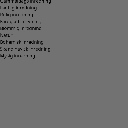
Färg
cyklamen/körsbärsblom
36