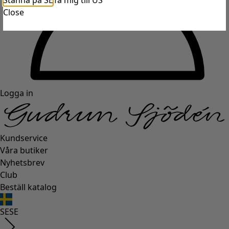
Stanna på SE
Ta mig till US
Close
Logga in
Kundservice
Våra butiker
Nyhetsbrev
Club
Beställ katalog
SE
SE