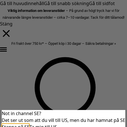
Gå till huvudinnehåll
Gå till snabb sökning
Gå till sidfot
Viktig information om leveranstider
– På grund av högt tryck har vi för
närvarande längre leveranstider – cirka 7–10 vardagar. Tack för ditt tålamod!
Stäng
Fri frakt över 750 kr* – Öppet köp i 30 dagar – Säkra betalningar »
Not in channel SE?
Det ser ut som att du vill till US, men du har hamnat på SE