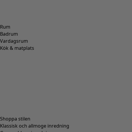
Basrands T-shirt i ekologisk bomull
Wish list icon
Finalrea
:
295 kr
Pris
:
595 kr