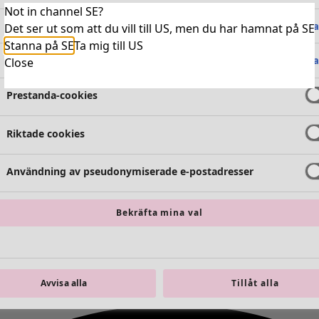
Not in channel SE?
Absolut nödvändiga cookies
Alltid 
Det ser ut som att du vill till US, men du har hamnat på SE
Stanna på SE
Ta mig till US
Funktionella cookies
Alltid 
Close
Prestanda-cookies
Riktade cookies
Användning av pseudonymiserade e-postadresser
Bekräfta mina val
Avvisa alla
Tillåt alla