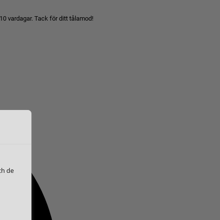
10 vardagar. Tack för ditt tålamod!
ch de