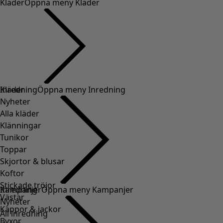
Kläder
Öppna meny Kläder
Kläder
Inredning
Öppna meny Inredning
Nyheter
Alla kläder
Klänningar
Tunikor
Toppar
Skjortor & blusar
Koftor
Stickade tröjor
Inredning
Kampanjer
Öppna meny Kampanjer
Västar
Nyheter
Kappor & jackor
All inredning
Byxor