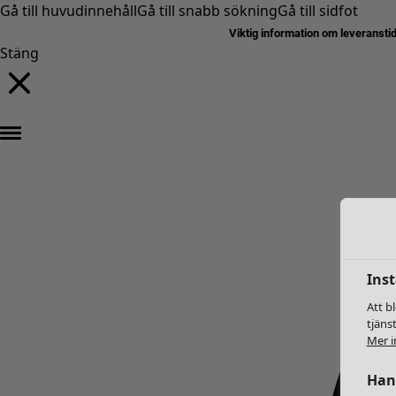
Gå till huvudinnehåll
Gå till snabb sökning
Gå till sidfot
Viktig information om leveransti
Stäng
Inst
Att b
tjäns
Mer i
Hant