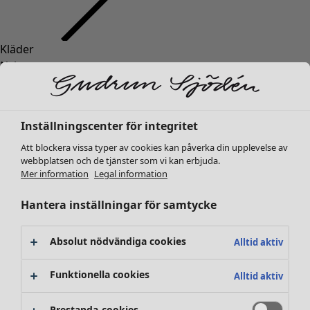
Kläder
Nyheter
Alla kläder
Klänningar
Tunikor
Inställningscenter för integritet
Toppar
Att blockera vissa typer av cookies kan påverka din upplevelse av
Skjortor & blusar
webbplatsen och de tjänster som vi kan erbjuda.
Koftor
Mer information
Legal information
Stickade tröjor
Västar
Hantera inställningar för samtycke
Kappor & jackor
Byxor
Absolut nödvändiga cookies
Alltid aktiv
Kjolar
Skor
Funktionella cookies
Alltid aktiv
Kimonos
Prestanda-cookies