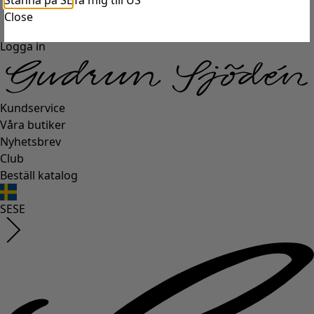
Stanna på SE
Ta mig till US
Close
Logga in
Kundservice
Våra butiker
Nyhetsbrev
Club
Beställ katalog
SE
SE