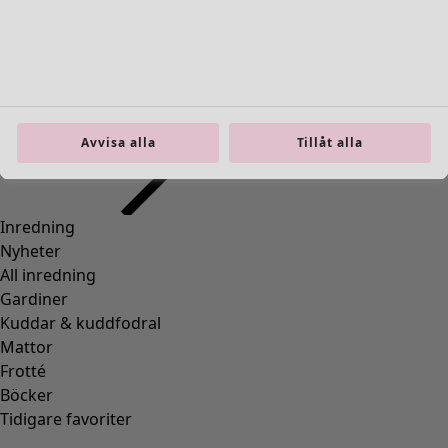
Inredning
Öppna meny Inredning
Avvisa alla
Tillåt alla
Inredning
Nyheter
All inredning
Gardiner
Kuddar & kuddfodral
Mattor
Frotté
Böcker
Tidigare favoriter