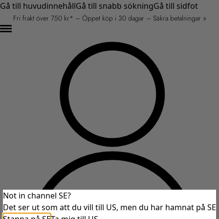
Gå till huvudinnehåll
Gå till snabb sökning
Gå till sidfot
Fri frakt över 750 kr* – Öppet köp i 30 dagar – Säkra betalningar »
Not in channel SE?
Det ser ut som att du vill till US, men du har hamnat på SE