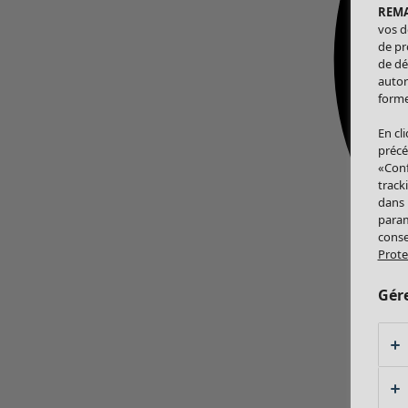
REM
vos d
de pr
de dé
autor
forme
En cl
précé
«Conf
track
dans
param
conse
Prote
Gér