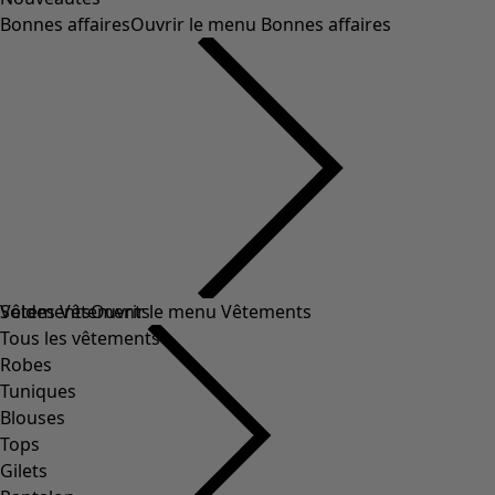
Bonnes affaires
Ouvrir le menu Bonnes affaires
Soldes Vêtements
Vêtements
Ouvrir le menu Vêtements
Tous les vêtements
Robes
Tuniques
Blouses
Tops
Gilets