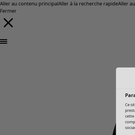
Aller au contenu principal
Aller à la recherche rapide
Aller a
Fermer
Par
Ce si
prest
cette
compo
sociau