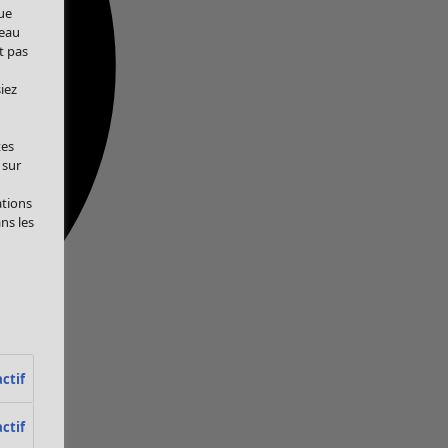
ue
veau
t pas
iez
tes
 sur
ations
ans les
ctif
ctif