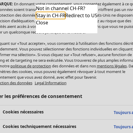
ARQUE:
En donnant votre consentement, vous consentez également à ce q
Not in channel CH-FR?
onnées soient transmises aux États-Unis. Les États-Unis n’offrent pas un ni
Stay in CH-FR
Redirect to US
otection des données comparable à celui de l’UE. Les États-Unis ne disposen
cision d’adéquation. Par conséquent, vous vous exposez au risque que des
Close
ités aient accès à vos données à caractère personnel sans que vous ne puiss
r un quelconque recours juridique en la matière.
iquant sur «Tout accepter», vous consentez à l’utilisation des fonctions décri
demment. Vous pouvez sélectionner des fonctions individuelles en cliquant
irmer ma sélection». Si vous cliquez sur «Tout refuser», aucune fonction de
ing et de targeting ne sera exécutée. Vous trouverez de plus amples inform
 notre
politique de protection
des données et dans nos
mentions légales
. D
ètres des cookies, vous pouvez également révoquer à tout moment le
ntement que vous avez donné, avec effet pour l’avenir.
ction des données
Legal Information
er les préférences de consentement
Cookies nécessaires
Toujours a
Cookies techniquement nécessaires
Toujours a