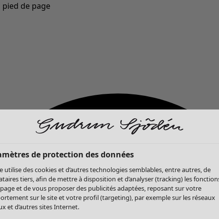
u pied de page
Nouveautés : la collection d'automne haute en couleur de Gudrun »
amètres de protection des données
te utilise des cookies et d’autres technologies semblables, entre autres, de
ataires tiers, afin de mettre à disposition et d’analyser (tracking) les fonction
 page et de vous proposer des publicités adaptées, reposant sur votre
rtement sur le site et votre profil (targeting), par exemple sur les réseaux
x et d’autres sites Internet.